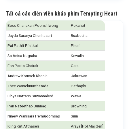
Tất cả các diễn viên khác phim Tempting Heart
Boss Chanakan Poonsiriwong
Pokchat
Jayda Saranya Chunhasart
Buabucha
Pai Pathit Pisitkul
Phuri
Sa Anisa Nugraha
Kewalin
Fon Parita Chairak
Cara
Andrew Kornsek Khonin
Jakrawan
Thee Wanichnunthatada
Pathaphi
Libya Nattarin Suwannalerd
Wawa
Pan Nateethep Bunnag
Browning
Ninew Wanisara Permudomsap
Sirin
Kling Krit Atthaseri
Araya [Pol.Maj.Gen]