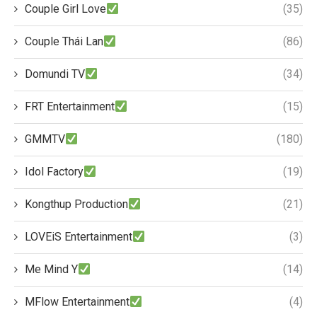
Couple Girl Love
(35)
Couple Thái Lan
(86)
Domundi TV
(34)
FRT Entertainment
(15)
GMMTV
(180)
Idol Factory
(19)
Kongthup Production
(21)
LOVEiS Entertainment
(3)
Me Mind Y
(14)
MFlow Entertainment
(4)