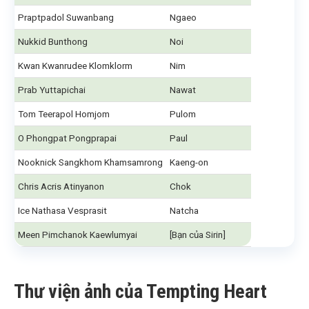
Praptpadol Suwanbang
Ngaeo
Nukkid Bunthong
Noi
Kwan Kwanrudee Klomklorm
Nim
Prab Yuttapichai
Nawat
Tom Teerapol Homjom
Pulom
O Phongpat Pongprapai
Paul
Nooknick Sangkhom Khamsamrong
Kaeng-on
Chris Acris Atinyanon
Chok
Ice Nathasa Vesprasit
Natcha
Meen Pimchanok Kaewlumyai
[Bạn của Sirin]
Thư viện ảnh của Tempting Heart