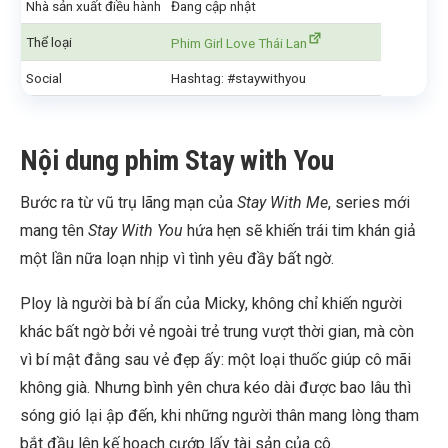
Nhà sản xuất điều hành
Đang cập nhật
Thể loại
Phim Girl Love Thái Lan
Social
Hashtag: #staywithyou
Nội dung phim Stay with You
Bước ra từ vũ trụ lãng mạn của
Stay With Me
, series mới
mang tên
Stay With You
hứa hẹn sẽ khiến trái tim khán giả
một lần nữa loạn nhịp vì tình yêu đầy bất ngờ.
Ploy là người bà bí ẩn của Micky, không chỉ khiến người
khác bất ngờ bởi vẻ ngoài trẻ trung vượt thời gian, mà còn
vì bí mật đằng sau vẻ đẹp ấy: một loại thuốc giúp cô mãi
không già. Nhưng bình yên chưa kéo dài được bao lâu thì
sóng gió lại ập đến, khi những người thân mang lòng tham
bắt đầu lên kế hoạch cướp lấy tài sản của cô.