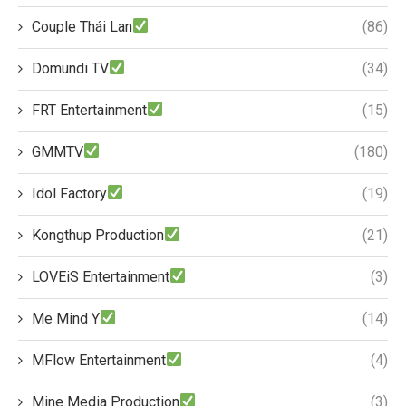
Couple Thái Lan
(86)
Domundi TV
(34)
FRT Entertainment
(15)
GMMTV
(180)
Idol Factory
(19)
Kongthup Production
(21)
LOVEiS Entertainment
(3)
Me Mind Y
(14)
MFlow Entertainment
(4)
Mine Media Production
(3)