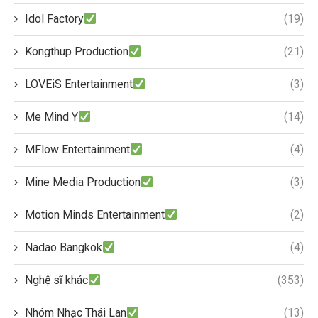
Idol Factory
(19)
Kongthup Production
(21)
LOVEiS Entertainment
(3)
Me Mind Y
(14)
MFlow Entertainment
(4)
Mine Media Production
(3)
Motion Minds Entertainment
(2)
Nadao Bangkok
(4)
Nghệ sĩ khác
(353)
Nhóm Nhạc Thái Lan
(13)