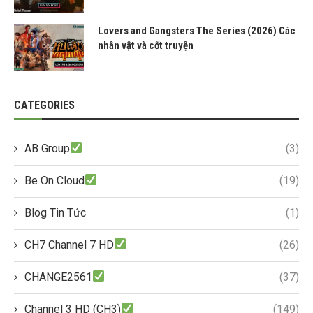
Lovers and Gangsters The Series (2026) Các
nhân vật và cốt truyện
CATEGORIES
AB Group
(3)
Be On Cloud
(19)
Blog Tin Tức
(1)
CH7 Channel 7 HD
(26)
CHANGE2561
(37)
Channel 3 HD (CH3)
(149)