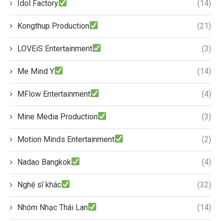
Idol Factory
(14)
Kongthup Production
(21)
LOVEiS Entertainment
(3)
Me Mind Y
(14)
MFlow Entertainment
(4)
Mine Media Production
(3)
Motion Minds Entertainment
(2)
Nadao Bangkok
(4)
Nghệ sĩ khác
(32)
Nhóm Nhạc Thái Lan
(14)