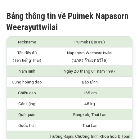
Bảng thông tin về Puimek Napasorn
Weerayuttwilai
Nickname
Puimek (ปุยเมฆ)
Tên đầy đủ
Napasorn Weerayuttwilai
(Tên tiếng Thái)
(นภสร วีระยุทธวิไล)
Năm sinh
Ngày 20 tháng 01 năm 1997
Cung hoàng đạo
Bảo Bình
Chiều cao
165 cm
Cân nặng
48 kg
Quê quán
Bangkok, Thái Lan
Quốc tịch
Thái Lan
Trường Rajini, Chương trình Khoa học & Toán