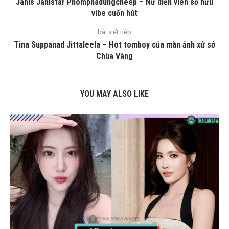
Janis Janistar Phomphadungcheep – Nữ diễn viên sở hữu
vibe cuốn hút
bài viết tiếp
Tina Suppanad Jittaleela – Hot tomboy của màn ảnh xứ sở
Chùa Vàng
YOU MAY ALSO LIKE