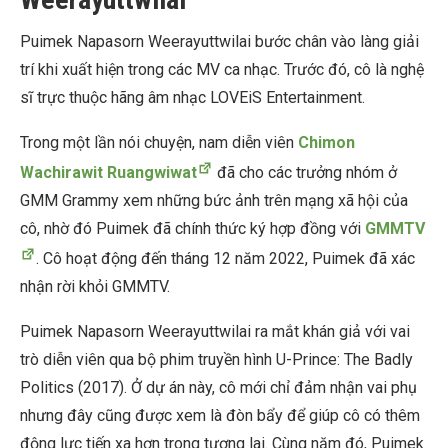
Puimek Napasorn Weerayuttwilai bước chân vào làng giải
trí khi xuất hiện trong các MV ca nhạc. Trước đó, cô là nghệ
sĩ trực thuộc hãng âm nhạc LOVEiS Entertainment.
Trong một lần nói chuyện, nam diễn viên
Chimon
Wachirawit Ruangwiwat
đã cho các trưởng nhóm ở
GMM Grammy xem những bức ảnh trên mạng xã hội của
cô, nhờ đó Puimek đã chính thức ký hợp đồng với
GMMTV
. Cô hoạt động đến tháng 12 năm 2022, Puimek đã xác
nhận rời khỏi GMMTV.
Puimek Napasorn Weerayuttwilai ra mắt khán giả với vai
trò diễn viên qua bộ phim truyền hình
U-Prince: The Badly
Politics
(2017). Ở dự án này, cô mới chỉ đảm nhận vai phụ
nhưng đây cũng được xem là đòn bẩy để giúp cô có thêm
động lực tiến xa hơn trong tương lai. Cùng năm đó, Puimek