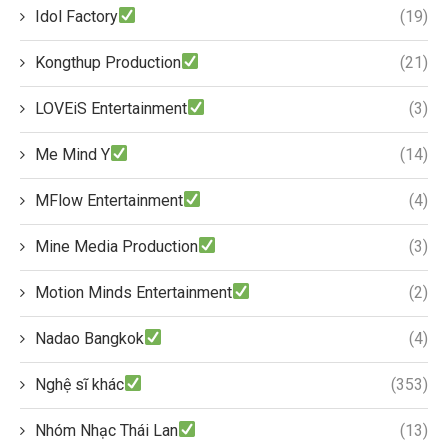
Idol Factory
(19)
Kongthup Production
(21)
LOVEiS Entertainment
(3)
Me Mind Y
(14)
MFlow Entertainment
(4)
Mine Media Production
(3)
Motion Minds Entertainment
(2)
Nadao Bangkok
(4)
Nghệ sĩ khác
(353)
Nhóm Nhạc Thái Lan
(13)