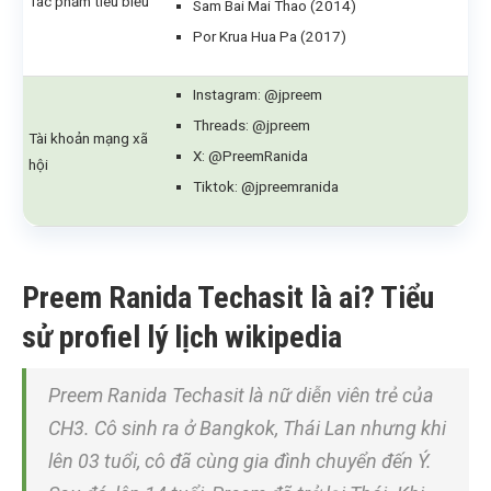
Tác phẩm tiêu biểu
Sam Bai Mai Thao (2014)
Por Krua Hua Pa (2017)
Instagram: @jpreem
Threads: @jpreem
Tài khoản mạng xã
X: @PreemRanida
hội
Tiktok: @jpreemranida
Preem Ranida Techasit là ai? Tiểu
sử profiel lý lịch wikipedia
Preem Ranida Techasit là nữ diễn viên trẻ của
CH3. Cô sinh ra ở Bangkok, Thái Lan nhưng khi
lên 03 tuổi, cô đã cùng gia đình chuyển đến Ý.