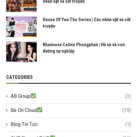
nhân vật và cốt truyện
House Of You The Series | Các nhân vật và cốt
truyện
Khaimoox Celine Phongphan | Hồ sơ và con
đường sự nghiệp
CATEGORIES
AB Group
(3)
Be On Cloud
(19)
Blog Tin Tức
(1)