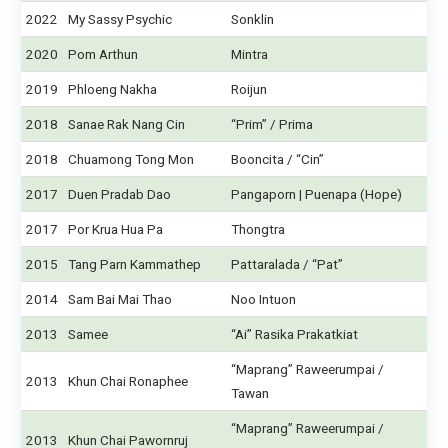
2022
My Sassy Psychic
Sonklin
2020
Pom Arthun
Mintra
2019
Phloeng Nakha
Roijun
2018
Sanae Rak Nang Cin
“Prim” / Prima
2018
Chuamong Tong Mon
Booncita / “Cin”
2017
Duen Pradab Dao
Pangaporn | Puenapa (Hope)
2017
Por Krua Hua Pa
Thongtra
2015
Tang Parn Kammathep
Pattaralada / “Pat”
2014
Sam Bai Mai Thao
Noo Intuon
2013
Samee
“Ai” Rasika Prakatkiat
“Maprang” Raweerumpai /
2013
Khun Chai Ronaphee
Tawan
“Maprang” Raweerumpai /
2013
Khun Chai Pawornruj