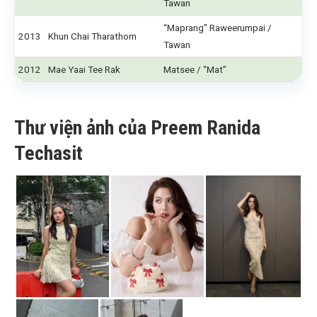
Tawan
“Maprang” Raweerumpai /
2013
Khun Chai Tharathorn
Tawan
2012
Mae Yaai Tee Rak
Matsee / “Mat”
Thư viện ảnh của Preem Ranida
Techasit