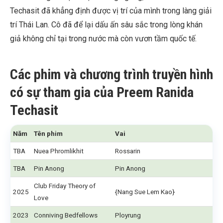
Techasit đã khẳng định được vị trí của mình trong làng giải
trí Thái Lan. Cô đã để lại dấu ấn sâu sắc trong lòng khán
giả không chỉ tại trong nước mà còn vươn tầm quốc tế.
Các phim và chương trình truyền hình
có sự tham gia của
Preem Ranida
Techasit
Năm
Tên phim
Vai
TBA
Nuea Phromlikhit
Rossarin
TBA
Pin Anong
Pin Anong
Club Friday Theory of
2025
{Nang Sue Lem Kao}
Love
2023
Conniving Bedfellows
Ployrung