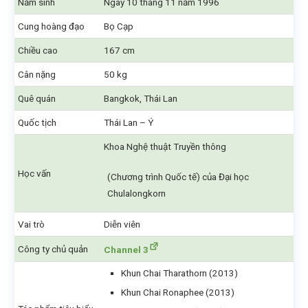
Năm sinh
Ngày 10 tháng 11 năm 1996
Cung hoàng đạo
Bọ Cạp
Chiều cao
167 cm
Cân nặng
50 kg
Quê quán
Bangkok, Thái Lan
Quốc tịch
Thái Lan – Ý
Khoa Nghệ thuật Truyền thông
Học vấn
(Chương trình Quốc tế) của Đại học
Chulalongkorn
Vai trò
Diễn viên
Công ty chủ quản
Channel 3
Khun Chai Tharathorn (2013)
Khun Chai Ronaphee (2013)