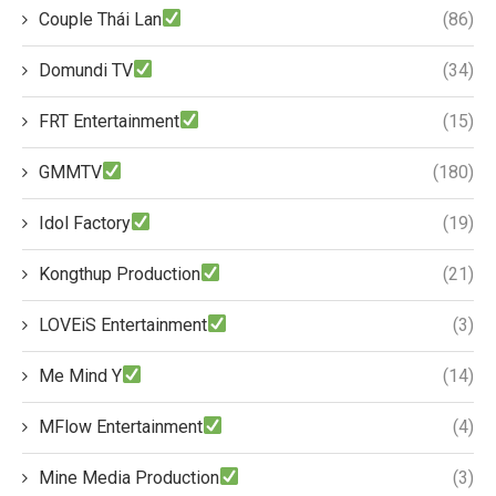
Couple Thái Lan
(86)
Domundi TV
(34)
FRT Entertainment
(15)
GMMTV
(180)
Idol Factory
(19)
Kongthup Production
(21)
LOVEiS Entertainment
(3)
Me Mind Y
(14)
MFlow Entertainment
(4)
Mine Media Production
(3)