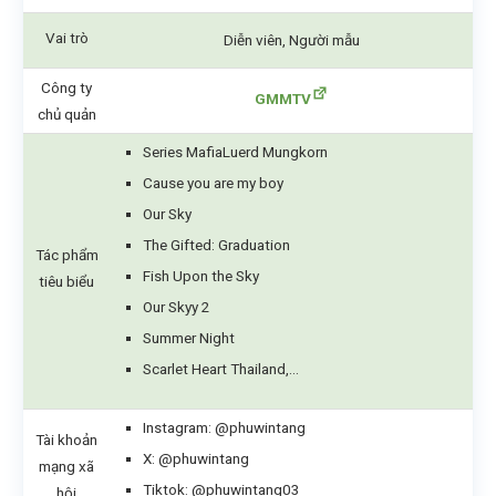
Vai trò
Diễn viên, Người mẫu
Công ty
GMMTV
chủ quản
Series MafiaLuerd Mungkorn
Cause you are my boy
Our Sky
The Gifted: Graduation
Tác phẩm
Fish Upon the Sky
tiêu biểu
Our Skyy 2
Summer Night
Scarlet Heart Thailand,…
Instagram:
@phuwintang
Tài khoản
X:
@phuwintang
mạng xã
Tiktok: @phuwintang03
hội