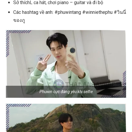
Sở thíchL ca hát, chơi piano – guitar và đi bộ
Các hashtag về anh: #phuwintang #winniethephu #วินนี่
ของภู
Phuwin cực đáng yêu khi selfie