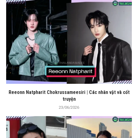
Reeonn Natpharit Chokrussameesiri | Các nhân vật và cốt
truyện
23/06/2026