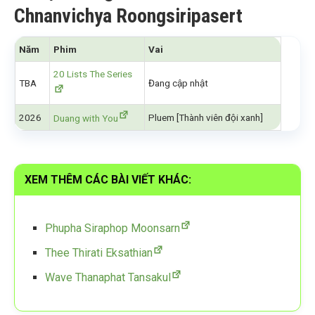
Chnanvichya Roongsiripasert
Năm
Phim
Vai
20 Lists The Series
TBA
Đang cập nhật
2026
Pluem [Thành viên đội xanh]
Duang with You
XEM THÊM CÁC BÀI VIẾT KHÁC:
Phupha Siraphop Moonsarn
Thee Thirati Eksathian
Wave Thanaphat Tansakul