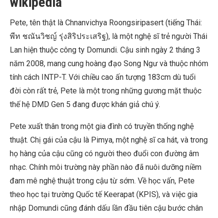
wikipedia
Pete, tên thật là Chnanvichya Roongsiripasert (tiếng Thái:
พีท ชณันวิชญ์ รุ่งสิริประเสริฐ), là một nghệ sĩ trẻ người Thái
Lan hiện thuộc công ty Domundi. Cậu sinh ngày 2 tháng 3
năm 2008, mang cung hoàng đạo Song Ngư và thuộc nhóm
tính cách INTP-T. Với chiều cao ấn tượng 183cm dù tuổi
đời còn rất trẻ, Pete là một trong những gương mặt thuộc
thế hệ DMD Gen 5 đang được khán giả chú ý.
Pete xuất thân trong một gia đình có truyền thống nghệ
thuật. Chị gái của cậu là Pimya, một nghệ sĩ ca hát, và trong
họ hàng của cậu cũng có người theo đuổi con đường âm
nhạc. Chính môi trường này phần nào đã nuôi dưỡng niềm
đam mê nghệ thuật trong cậu từ sớm. Về học vấn, Pete
theo học tại trường Quốc tế Keerapat (KPIS), và việc gia
nhập Domundi cũng đánh dấu lần đầu tiên cậu bước chân