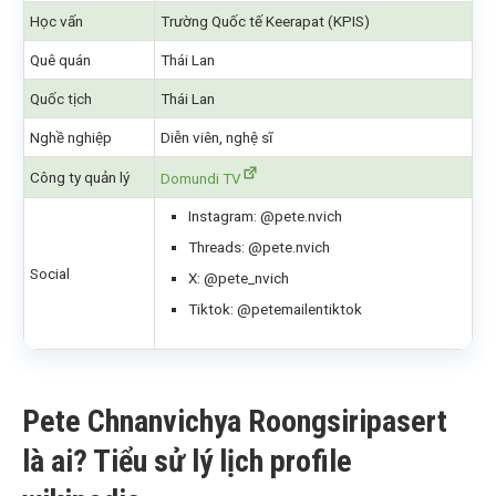
Học vấn
Trường Quốc tế Keerapat (KPIS)
Quê quán
Thái Lan
Quốc tịch
Thái Lan
Nghề nghiệp
Diễn viên, nghệ sĩ
Công ty quản lý
Domundi TV
Instagram: @pete.nvich
Threads: @pete.nvich
Social
X: @pete_nvich
Tiktok: @petemailentiktok
Pete Chnanvichya Roongsiripasert
là ai? Tiểu sử lý lịch profile