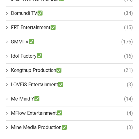
Domundi TV
(34)
FRT Entertainment
(15)
GMMTV
(176)
Idol Factory
(16)
Kongthup Production
(21)
LOVEiS Entertainment
(3)
Me Mind Y
(14)
MFlow Entertainment
(4)
Mine Media Production
(3)