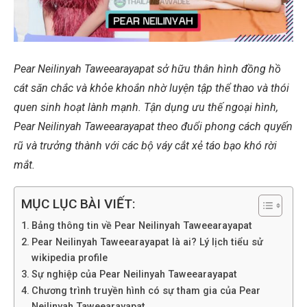
Pear Neilinyah Taweearayapat sở hữu thân hình đồng hồ
cát săn chắc và khỏe khoắn nhờ luyện tập thể thao và thói
quen sinh hoạt lành mạnh. Tận dụng ưu thế ngoại hình,
Pear Neilinyah Taweearayapat theo đuổi phong cách quyến
rũ và trưởng thành với các bộ váy cắt xẻ táo bạo khó rời
mắt.
MỤC LỤC BÀI VIẾT:
Bảng thông tin về Pear Neilinyah Taweearayapat
Pear Neilinyah Taweearayapat là ai? Lý lịch tiểu sử
wikipedia profile
Sự nghiệp của Pear Neilinyah Taweearayapat
Chương trình truyền hình có sự tham gia của Pear
Neilinyah Taweearayapat