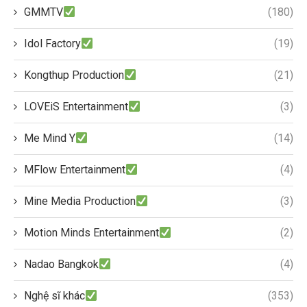
GMMTV
(180)
Idol Factory
(19)
Kongthup Production
(21)
LOVEiS Entertainment
(3)
Me Mind Y
(14)
MFlow Entertainment
(4)
Mine Media Production
(3)
Motion Minds Entertainment
(2)
Nadao Bangkok
(4)
Nghệ sĩ khác
(353)