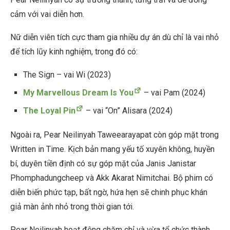
cảm với vai diễn hơn.
Nữ diễn viên tích cực tham gia nhiều dự án dù chỉ là vai nhỏ
để tích lũy kinh nghiệm, trong đó có:
The Sign – vai Wi (2023)
My Marvellous Dream Is You
– vai Pam (2024)
The Loyal Pin
– vai “On” Alisara (2024)
Ngoài ra, Pear Neilinyah Taweearayapat còn góp mặt trong
Written in Time. Kịch bản mang yếu tố xuyên không, huyền
bí, duyên tiền định có sự góp mặt của Janis Janistar
Phomphadungcheep và Akk Akarat Nimitchai. Bộ phim có
diễn biến phức tạp, bất ngờ, hứa hẹn sẽ chinh phục khán
giả màn ảnh nhỏ trong thời gian tới.
Pear Neilinyah hoạt động chăm chỉ và vừa tổ chức thành