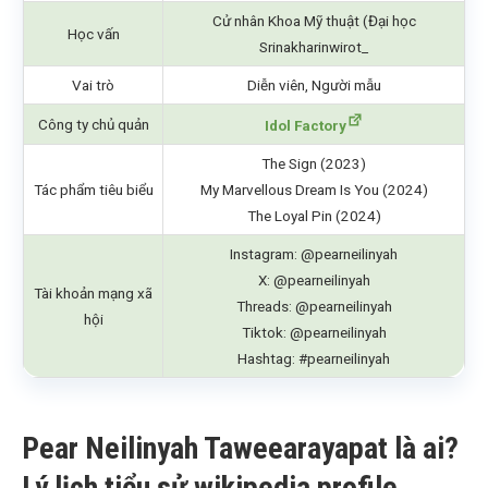
Cử nhân Khoa Mỹ thuật (Đại học
Học vấn
Srinakharinwirot_
Vai trò
Diễn viên, Người mẫu
Công ty chủ quản
Idol Factory
The Sign (2023)
Tác phẩm tiêu biểu
My Marvellous Dream Is You (2024)
The Loyal Pin (2024)
Instagram: @pearneilinyah
X: @pearneilinyah
Tài khoản mạng xã
Threads: @pearneilinyah
hội
Tiktok: @pearneilinyah
Hashtag: #pearneilinyah
Pear Neilinyah Taweearayapat là ai?
Lý lịch tiểu sử wikipedia profile