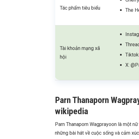
Tác phẩm tiêu biểu
The He
Insta
Threa
Tài khoản mạng xã
Tiktok
hội
X: @P
Parn Thanaporn Wagprayoo
wikipedia
Parn Thanaporn Wagprayoon là một nữ c
những bài hát về cuộc sống và cảm xúc