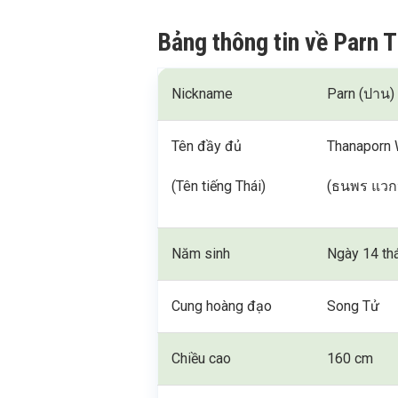
Bảng thông tin về Parn
Nickname
Parn (ปาน)
Tên đầy đủ
Thanaporn
(Tên tiếng Thái)
(ธนพร แวก
Năm sinh
Ngày 14 th
Cung hoàng đạo
Song Tử
Chiều cao
160 cm