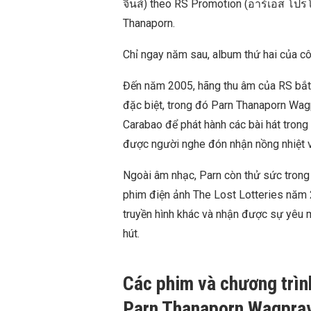
จินส์) theo RS Promotion (อาร์เอส โปร
Thanaporn.
Chỉ ngay năm sau, album thứ hai của c
Đến năm 2005, hãng thu âm của RS bắt 
đặc biệt, trong đó Parn Thanaporn Wag
Carabao để phát hành các bài hát tro
được người nghe đón nhận nồng nhiệt v
Ngoài âm nhạc, Parn còn thử sức trong 
phim điện ảnh The Lost Lotteries năm 
truyền hình khác và nhận được sự yêu m
hút.
Các phim và chương trìn
Parn Thanaporn Wagpra