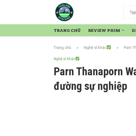
TRANG CHỦ
REVIEW PHIM
D
Trang chủ
»
Nghệ sĩ khác
»
Parn T
Nghệ sĩ khác
Parn Thanaporn Wa
đường sự nghiệp