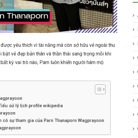
ược yêu thích vì tài năng mà còn sở hữu vẻ ngoài thu
ổi bật vẻ đẹp bản thân và thần thái sang trọng mỗi khi
ở bất kỳ vai trò nào, Parn luôn khiến người hâm mộ
Wagprayoon
u sử lý lịch profile wikipedia
prayoon
nh có sự tham gia của Parn Thanaporn Wagprayoon
Wagprayoon