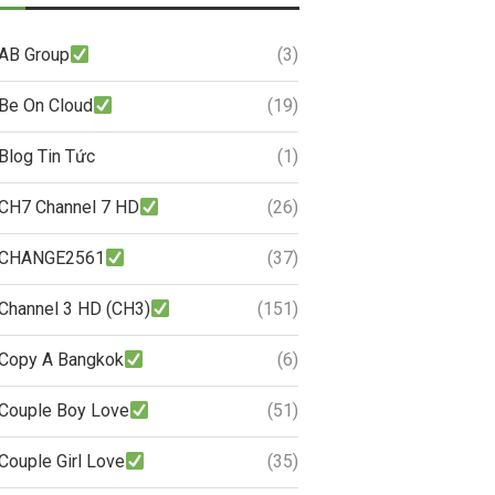
AB Group
(3)
Be On Cloud
(19)
Blog Tin Tức
(1)
CH7 Channel 7 HD
(26)
CHANGE2561
(37)
Channel 3 HD (CH3)
(151)
Copy A Bangkok
(6)
Couple Boy Love
(51)
Couple Girl Love
(35)