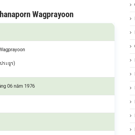
 Thanaporn Wagprayoon
 Wagprayoon
ประยูร)
áng 06 năm 1976