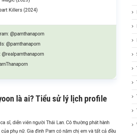
art Killers (2024)
gram: @parnthanaporn
ds: @parnthanaporn
: @realparnthanaporn
arnThanaporn
n là ai? Tiểu sử lý lịch profile
a sĩ, diễn viên người Thái Lan. Cô thường phát hành
 của phụ nữ. Gia đình Parn có năm chị em và tất cả đều