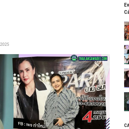
Ev
Cá
/2025
C