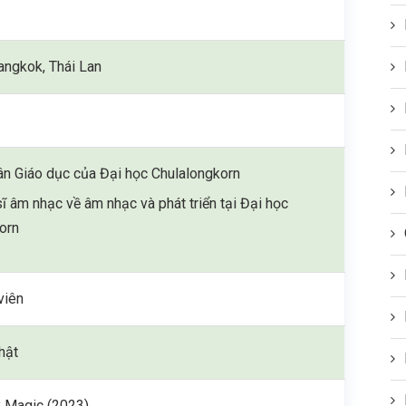
angkok, Thái Lan
ân Giáo dục của Đại học Chulalongkorn
ĩ âm nhạc về âm nhạc và phát triển tại Đại học
orn
viên
hật
y Magic (2023)