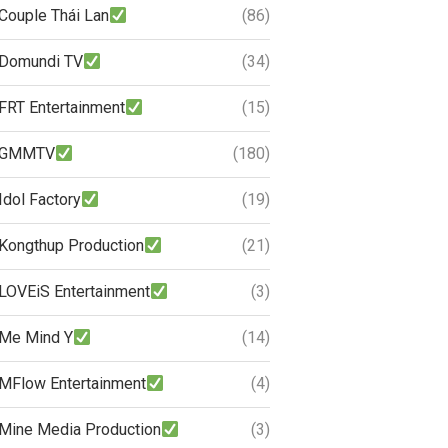
Couple Thái Lan
(86)
Domundi TV
(34)
FRT Entertainment
(15)
GMMTV
(180)
Idol Factory
(19)
Kongthup Production
(21)
LOVEiS Entertainment
(3)
Me Mind Y
(14)
MFlow Entertainment
(4)
Mine Media Production
(3)