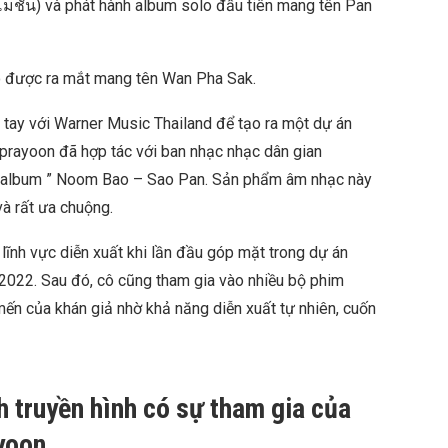
โมชั่น) và phát hành album solo đầu tiên mang tên Pan
ô được ra mắt mang tên Wan Pha Sak.
tay với Warner Music Thailand để tạo ra một dự án
prayoon đã hợp tác với ban nhạc nhạc dân gian
ng album ” Noom Bao – Sao Pan. Sản phẩm âm nhạc này
à rất ưa chuộng.
lĩnh vực diễn xuất khi lần đầu góp mặt trong dự án
2022. Sau đó, cô cũng tham gia vào nhiều bộ phim
ến của khán giả nhờ khả năng diễn xuất tự nhiên, cuốn
h truyền hình có sự tham gia của
yoon