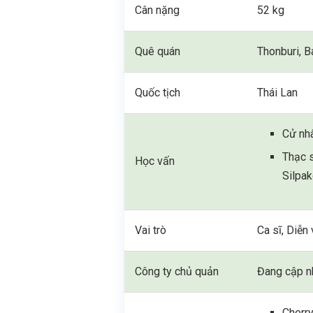
Cân nặng
52 kg
Quê quán
Thonburi, B
Quốc tịch
Thái Lan
Cử nh
Thạc s
Học vấn
Silpak
Vai trò
Ca sĩ, Diễn 
Công ty chủ quản
Đang cập n
Cherr