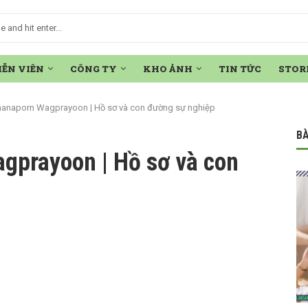
IỄN VIÊN
CÔNG TY
KHO ẢNH
TIN TỨC
STOR
hanaporn Wagprayoon | Hồ sơ và con đường sự nghiệp
BÀ
gprayoon | Hồ sơ và con