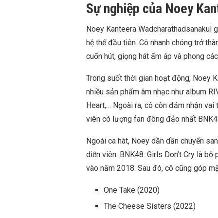
Sự nghiệp của Noey Kan
Noey Kanteera Wadcharathadsanakul gi
hệ thế đầu tiên. Cô nhanh chóng trở thà
cuốn hút, giọng hát ấm áp và phong các
Trong suốt thời gian hoạt động, Noey 
nhiều sản phẩm âm nhạc như album RIVE
Heart,… Ngoài ra, cô còn đảm nhận vai 
viên có lượng fan đông đảo nhất BNK4
Ngoài ca hát, Noey dần dần chuyển sang 
diễn viên. BNK48: Girls Don’t Cry là bộ 
vào năm 2018. Sau đó, cô cũng góp mặt
One Take (2020)
The Cheese Sisters (2022)