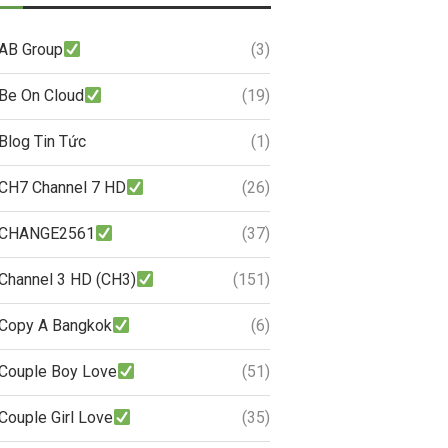
AB Group
(3)
Be On Cloud
(19)
Blog Tin Tức
(1)
CH7 Channel 7 HD
(26)
CHANGE2561
(37)
Channel 3 HD (CH3)
(151)
Copy A Bangkok
(6)
Couple Boy Love
(51)
Couple Girl Love
(35)