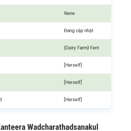
Nene
Đang cập nhật
{Dairy Farm} Fern
[Herself]
[Herself]
d
[Herself]
Kanteera Wadcharathadsanakul