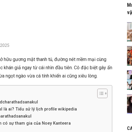
Mr
vậ
/2025
ở hữu gương mặt thanh tú, đường nét mềm mại cùng
c khán giả ngay từ cái nhìn đầu tiên. Cô đặc biệt gây ấn
a ngọt ngào vừa cá tính khiến ai cũng xiêu lòng.
adcharathadsanakul
à ai? Tiểu sử lý lịch profile wikipedia
harathadsanakul
nh có sự tham gia của Noey Kanteera
C