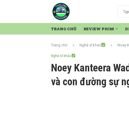
TRANG CHỦ
REVIEW PHIM
D
Trang chủ
»
Nghệ sĩ khác
»
Noey K
Nghệ sĩ khác
Noey Kanteera Wad
và con đường sự n