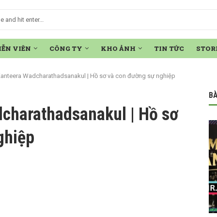
IỄN VIÊN
CÔNG TY
KHO ẢNH
TIN TỨC
STOR
anteera Wadcharathadsanakul | Hồ sơ và con đường sự nghiệp
BÀ
charathadsanakul | Hồ sơ
ghiệp