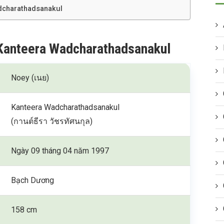
dcharathadsanakul
 Kanteera Wadcharathadsanakul
Noey (เนย)
Kanteera Wadcharathadsanakul
(กานต์ธีรา วัชรทัศนกุล)
Ngày 09 tháng 04 năm 1997
Bạch Dương
158 cm