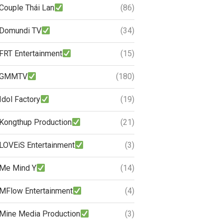
Couple Thái Lan
(86)
Domundi TV
(34)
FRT Entertainment
(15)
GMMTV
(180)
Idol Factory
(19)
Kongthup Production
(21)
LOVEiS Entertainment
(3)
Me Mind Y
(14)
MFlow Entertainment
(4)
Mine Media Production
(3)