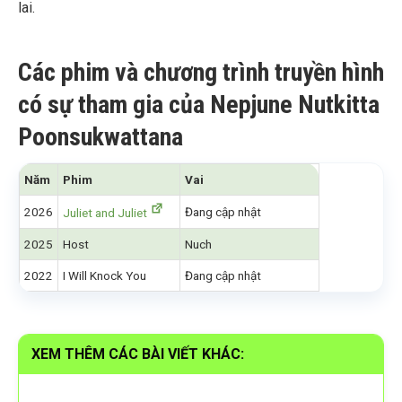
lai.
Các phim và chương trình truyền hình
có sự tham gia của Nepjune Nutkitta
Poonsukwattana
Năm
Phim
Vai
2026
Đang cập nhật
Juliet and Juliet
2025
Host
Nuch
2022
I Will Knock You
Đang cập nhật
XEM THÊM CÁC BÀI VIẾT KHÁC: