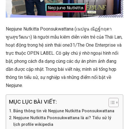
Nepjune Nutkitta Poonsukwattana (เนปจูน ณัฏฐ์กฤตา
พูนสุขวัฒนา) là người mẫu kiêm diễn viên trẻ của Thái Lan,
hoạt động trong hệ sinh thái one31/The One Enterprise và
trực thuộc OPEN LABEL. Cô gây chú ý nhờ ngoại hình nổi
bật, phong cách đa dạng cùng các dự án phim ảnh đang
dần được cập nhật. Trong bài viết này, mình sẽ tổng hợp
thông tin tiểu sử, sự nghiệp và những điểm nổi bật về
Nepjune.
MỤC LỤC BÀI VIẾT:
Bảng thông tin về Nepjune Nutkitta Poonsukwattana
Nepjune Nutkitta Poonsukwattana là ai? Tiểu sử lý
lịch profile wikipedia