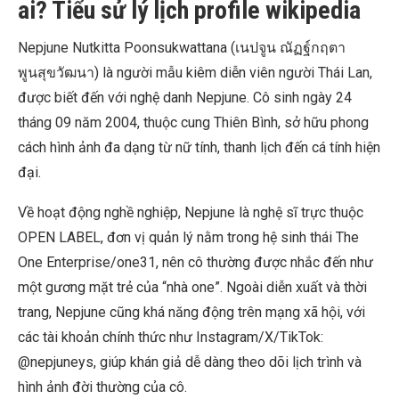
ai? Tiểu sử lý lịch profile wikipedia
Nepjune Nutkitta Poonsukwattana (เนปจูน ณัฏฐ์กฤตา
พูนสุขวัฒนา) là người mẫu kiêm diễn viên người Thái Lan,
được biết đến với nghệ danh Nepjune. Cô sinh ngày 24
tháng 09 năm 2004, thuộc cung Thiên Bình, sở hữu phong
cách hình ảnh đa dạng từ nữ tính, thanh lịch đến cá tính hiện
đại.
Về hoạt động nghề nghiệp, Nepjune là nghệ sĩ trực thuộc
OPEN LABEL, đơn vị quản lý nằm trong hệ sinh thái The
One Enterprise/one31, nên cô thường được nhắc đến như
một gương mặt trẻ của “nhà one”. Ngoài diễn xuất và thời
trang, Nepjune cũng khá năng động trên mạng xã hội, với
các tài khoản chính thức như Instagram/X/TikTok:
@nepjuneys, giúp khán giả dễ dàng theo dõi lịch trình và
hình ảnh đời thường của cô.