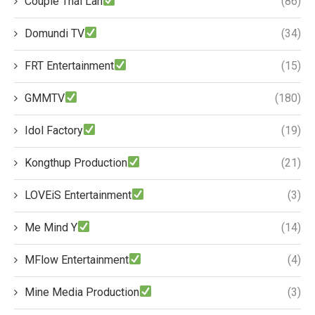
Couple Thái Lan
(86)
Domundi TV
(34)
FRT Entertainment
(15)
GMMTV
(180)
Idol Factory
(19)
Kongthup Production
(21)
LOVEiS Entertainment
(3)
Me Mind Y
(14)
MFlow Entertainment
(4)
Mine Media Production
(3)