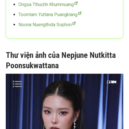
Ongsa Tthuchh Khummuang
Toomtam Yuttana Puangklang
Noona Nuengthida Sophon
Thư viện ảnh của Nepjune Nutkitta
Poonsukwattana