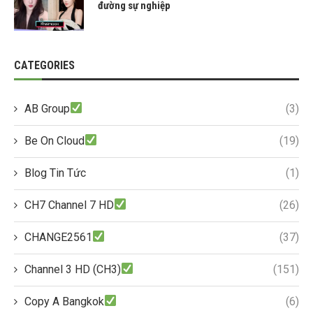
đường sự nghiệp
CATEGORIES
AB Group
(3)
Be On Cloud
(19)
Blog Tin Tức
(1)
CH7 Channel 7 HD
(26)
CHANGE2561
(37)
Channel 3 HD (CH3)
(151)
Copy A Bangkok
(6)