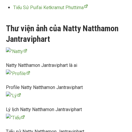
Tiểu Sử Puifai Ketkramut Phuttima
Thư viện ảnh của Natty Natthamon
Jantraviphart
Natty Natthamon Jantraviphart là ai
Profile Natty Natthamon Jantraviphart
Lý lịch Natty Natthamon Jantraviphart
Tiểu sử Natty Natthamon Jantraviphart