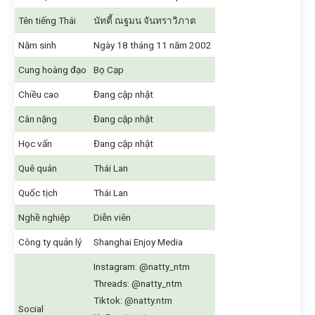
Tên tiếng Thái
นัทตี้ ณฐมน จันทราวิภาต
Năm sinh
Ngày 18 tháng 11 năm 2002
Cung hoàng đạo
Bọ Cạp
Chiều cao
Đang cập nhật
Cân nặng
Đang cập nhật
Học vấn
Đang cập nhật
Quê quán
Thái Lan
Quốc tịch
Thái Lan
Nghề nghiệp
Diễn viên
Công ty quản lý
Shanghai Enjoy Media
Instagram: @natty_ntm
Threads: @natty_ntm
Tiktok: @natty.ntm
Social