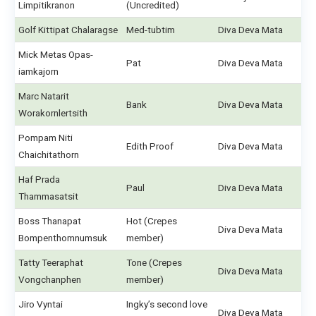
Limpitikranon
(Uncredited)
Golf Kittipat Chalaragse
Med-tubtim
Diva Deva Mata
Mick Metas Opas-
Pat
Diva Deva Mata
iamkajorn
Marc Natarit
Bank
Diva Deva Mata
Worakornlertsith
Pompam Niti
Edith Proof
Diva Deva Mata
Chaichitathorn
Haf Prada
Paul
Diva Deva Mata
Thammasatsit
Boss Thanapat
Hot (Crepes
Diva Deva Mata
Bompenthomnumsuk
member)
Tatty Teeraphat
Tone (Crepes
Diva Deva Mata
Vongchanphen
member)
Jiro Vyntai
Ingky’s second love
Diva Deva Mata