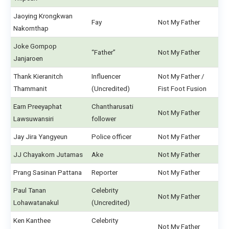
Jaoying Krongkwan
Fay
Not My Father
Nakornthap
Joke Gornpop
“Father”
Not My Father
Janjaroen
Thank Kieranitch
Influencer
Not My Father /
Thammanit
(Uncredited)
Fist Foot Fusion
Earn Preeyaphat
Chantharusati
Not My Father
Lawsuwansiri
follower
Jay Jira Yangyeun
Police officer
Not My Father
JJ Chayakorn Jutamas
Ake
Not My Father
Prang Sasinan Pattana
Reporter
Not My Father
Paul Tanan
Celebrity
Not My Father
Lohawatanakul
(Uncredited)
Ken Kanthee
Celebrity
Not My Father