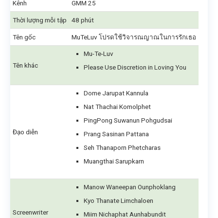
Kênh
GMM 25
Thời lượng mỗi tập
48 phút
Tên gốc
MuTeLuv โปรดใช้วิจารณญาณในการรักเธอ
Mu-Te-Luv
Tên khác
Please Use Discretion in Loving You
Dome Jarupat Kannula
Nat Thachai Komolphet
PingPong Suwanun Pohgudsai
Đạo diễn
Prang Sasinan Pattana
Seh Thanaporn Phetcharas
Muangthai Sarupkarn
Manow Waneepan Ounphoklang
Kyo Thanate Limchaloen
Screenwriter
Miim Nichaphat Aunhabundit