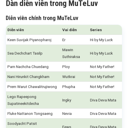
Dàn diễn viên trong MuTeLuv
Diễn viên chính trong MuTeLuv
Diễn viên
Vai diễn
Series
Keen Suvijak Piyanopharoj
Er
Hi by My Luck
Mawin
Sea Dechchart Tasilp
Hi by My Luck
Suthiraksa
Parn Nachcha Chuedang
Ploy
Not My Father!
Nani Hirunkit Changkham
Wutkrai
Not My Father!
Prem Warut Chawalitrujiwong
Phupha
Not My Father!
Lego Rapeepong
Ingky
Diva Deva Mata
Supatineekitdecha
Fluke Nattanon Tongsaeng
Nevia
Diva Deva Mata
Soodyacht Patsit
Fews
Diva Deva Mata