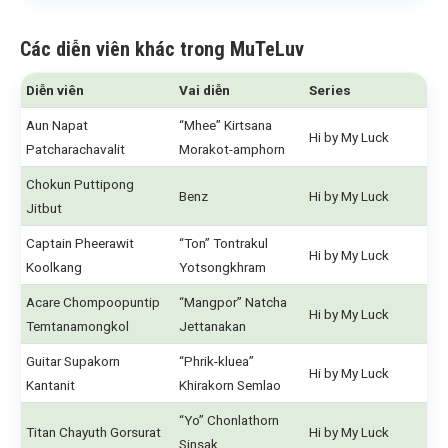
Các diễn viên khác trong MuTeLuv
Diễn viên
Vai diễn
Series
Aun Napat
“Mhee” Kirtsana
Hi by My Luck
Patcharachavalit
Morakot-amphorn
Chokun Puttipong
Benz
Hi by My Luck
Jitbut
Captain Pheerawit
“Ton” Tontrakul
Hi by My Luck
Koolkang
Yotsongkhram
Acare Chompoopuntip
“Mangpor” Natcha
Hi by My Luck
Temtanamongkol
Jettanakan
Guitar Supakorn
“Phrik-kluea”
Hi by My Luck
Kantanit
Khirakorn Semlao
“Yo” Chonlathorn
Titan Chayuth Gorsurat
Hi by My Luck
Sinsak