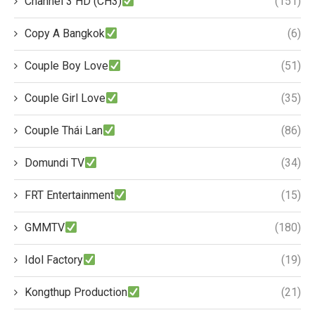
Channel 3 HD (CH3)
(151)
Copy A Bangkok
(6)
Couple Boy Love
(51)
Couple Girl Love
(35)
Couple Thái Lan
(86)
Domundi TV
(34)
FRT Entertainment
(15)
GMMTV
(180)
Idol Factory
(19)
Kongthup Production
(21)