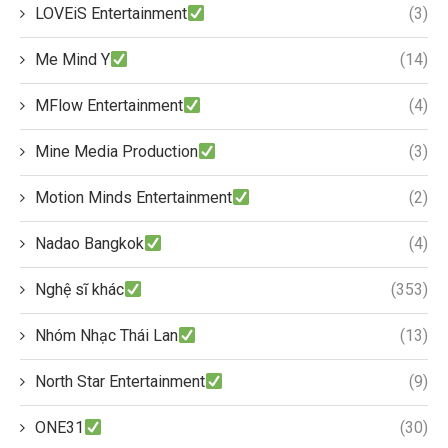
LOVEiS Entertainment
(3)
Me Mind Y
(14)
MFlow Entertainment
(4)
Mine Media Production
(3)
Motion Minds Entertainment
(2)
Nadao Bangkok
(4)
Nghệ sĩ khác
(353)
Nhóm Nhạc Thái Lan
(13)
North Star Entertainment
(9)
ONE31
(30)