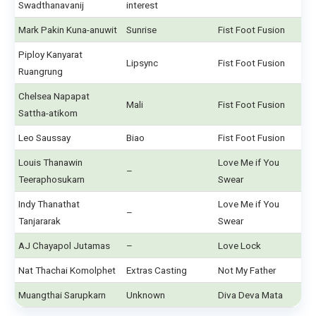
Swadthanavanij
interest
Mark Pakin Kuna-anuwit
Sunrise
Fist Foot Fusion
Piploy Kanyarat
Lipsync
Fist Foot Fusion
Ruangrung
Chelsea Napapat
Mali
Fist Foot Fusion
Sattha-atikom
Leo Saussay
Biao
Fist Foot Fusion
Louis Thanawin
Love Me if You
–
Teeraphosukarn
Swear
Indy Thanathat
Love Me if You
–
Tanjararak
Swear
AJ Chayapol Jutamas
–
Love Lock
Nat Thachai Komolphet
Extras Casting
Not My Father
Muangthai Sarupkarn
Unknown
Diva Deva Mata