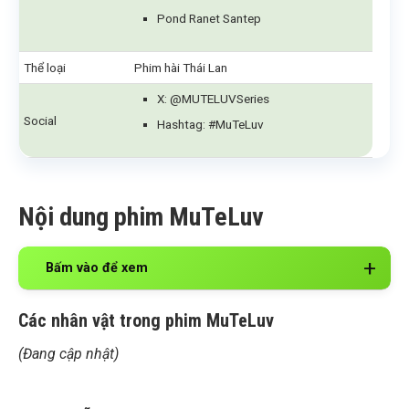
Pond Ranet Santep
Thể loại
Phim hài Thái Lan
X: @MUTELUVSeries
Social
Hashtag: #MuTeLuv
Nội dung phim MuTeLuv
Bấm vào để xem
Các nhân vật trong phim MuTeLuv
(Đang cập nhật)