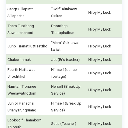
Sangt Sillapintr
“Golf” Klinkaew
Hi by My Luck
Sillapachai
Sirikan
Tham Tupthong
Phonthep
Hi by My Luck
Suwanrakanont
Thatuphaibun
“Mara” Suksawat
Juno Tiranat Kittisattho
Hi by My Luck
La-iat
Chalee Immak
Jet (Er’s teacher)
Hi by My Luck
Fourth Nattawat
Himself (dance
Hi by My Luck
Jirochtikul
footage)
Namtan Tipnaree
Herself (Break Up
Hi by My Luck
Weerawatnodom
Service)
Junior Panachai
Himself (Break Up
Hi by My Luck
Sriariyarungruang
Service)
Lookgolf Thanakorn
Suea (Teacher)
Hi by My Luck
Thipsuk