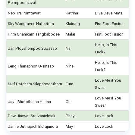
Permpoonsavat
Neo Trai Nimtawat
Katrina
Diva Deva Mata
Sky Wongravee Nateetorn
Klairung
Fist Foot Fusion
Prim Chanikarn Tangkabodee
Malai
Fist Foot Fusion
Hello, Is This
Jan Ployshompoo Supasap
Na
Luck?
Hello, Is This
Leng Thanaphon U-sinsap
Nine
Luck?
Love Me if You
Surf Patchara Silapasoonthorn
Tum
Swear
Love Me if You
Java Bhobdhama Hansa
Oh
Swear
Dew Jirawat Sutivanichsak
Phayu
Love Lock
Jamie Juthapich Indrajundra
May
Love Lock