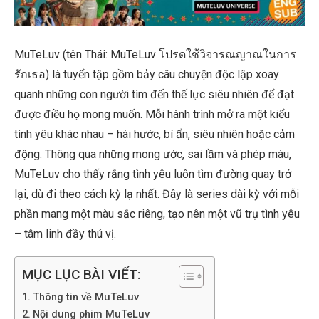
MuTeLuv (tên Thái: MuTeLuv โปรดใช้วิจารณญาณในการ
รักเธอ) là tuyển tập gồm bảy câu chuyện độc lập xoay
quanh những con người tìm đến thế lực siêu nhiên để đạt
được điều họ mong muốn. Mỗi hành trình mở ra một kiểu
tình yêu khác nhau – hài hước, bí ẩn, siêu nhiên hoặc cảm
động. Thông qua những mong ước, sai lầm và phép màu,
MuTeLuv cho thấy rằng tình yêu luôn tìm đường quay trở
lại, dù đi theo cách kỳ lạ nhất. Đây là series dài kỳ với mỗi
phần mang một màu sắc riêng, tạo nên một vũ trụ tình yêu
– tâm linh đầy thú vị.
MỤC LỤC BÀI VIẾT:
Thông tin về MuTeLuv
Nội dung phim MuTeLuv