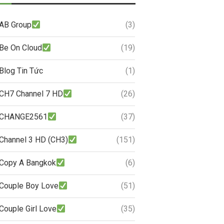
AB Group
(3)
Be On Cloud
(19)
Blog Tin Tức
(1)
CH7 Channel 7 HD
(26)
CHANGE2561
(37)
Channel 3 HD (CH3)
(151)
Copy A Bangkok
(6)
Couple Boy Love
(51)
Couple Girl Love
(35)