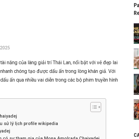
Pa
Re
/2025
 năng của làng giải trí Thái Lan, nổi bật với vẻ đẹp lai
 nhanh chóng tạo được dấu ấn trong lòng khán giả. Với
dấu ấn qua nhiều vai diễn trong các bộ phim truyền hình
haiyadej
sử lý lịch profile wikipedia
yadej
C
nh có sự tham gia của Mona Amolrada Chaiyadej