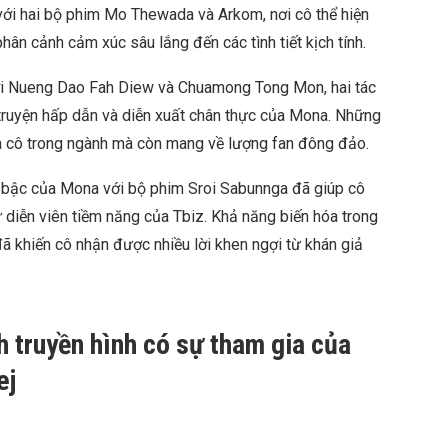
i hai bộ phim Mo Thewada và Arkom, nơi cô thể hiện
hân cảnh cảm xúc sâu lắng đến các tình tiết kịch tính.
với Nueng Dao Fah Diew và Chuamong Tong Mon, hai tác
truyện hấp dẫn và diễn xuất chân thực của Mona. Những
của cô trong ngành mà còn mang về lượng fan đông đảo.
 bậc của Mona với bộ phim Sroi Sabunnga đã giúp cô
ữ diễn viên tiềm năng của Tbiz. Khả năng biến hóa trong
 đã khiến cô nhận được nhiều lời khen ngợi từ khán giả
h truyền hình có sự tham gia của
ej