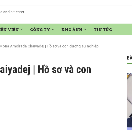
IỄN VIÊN
CÔNG TY
KHO ẢNH
TIN TỨC
Mona Amolrada Chaiyadej | Hồ sơ và con đường sự nghiệp
BÀ
iyadej | Hồ sơ và con