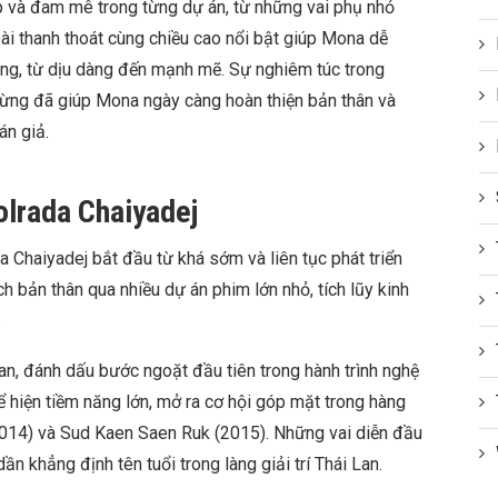
 và đam mê trong từng dự án, từ những vai phụ nhỏ
oài thanh thoát cùng chiều cao nổi bật giúp Mona dễ
ạng, từ dịu dàng đến mạnh mẽ. Sự nghiêm túc trong
gừng đã giúp Mona ngày càng hoàn thiện bản thân và
án giả.
lrada Chaiyadej
Chaiyadej bắt đầu từ khá sớm và liên tục phát triển
 bản thân qua nhiều dự án phim lớn nhỏ, tích lũy kinh
.
n, đánh dấu bước ngoặt đầu tiên trong hành trình nghệ
hể hiện tiềm năng lớn, mở ra cơ hội góp mặt trong hàng
014) và Sud Kaen Saen Ruk (2015). Những vai diễn đầu
ần khẳng định tên tuổi trong làng giải trí Thái Lan.