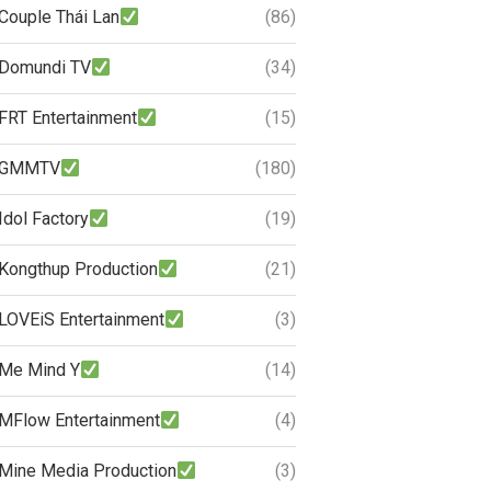
Couple Thái Lan
(86)
Domundi TV
(34)
FRT Entertainment
(15)
GMMTV
(180)
Idol Factory
(19)
Kongthup Production
(21)
LOVEiS Entertainment
(3)
Me Mind Y
(14)
MFlow Entertainment
(4)
Mine Media Production
(3)