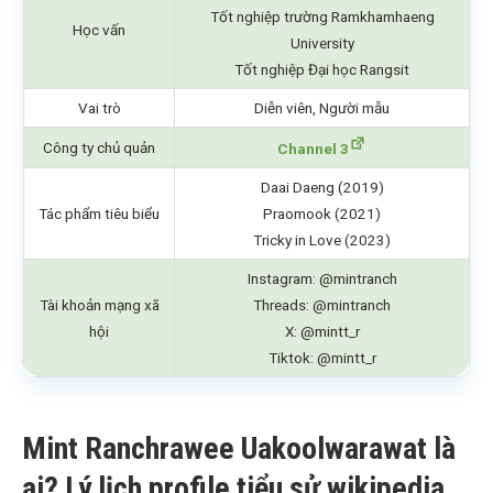
Tốt nghiệp trường Ramkhamhaeng
Học vấn
University
Tốt nghiệp Đại học Rangsit
Vai trò
Diễn viên, Người mẫu
Công ty chủ quản
Channel 3
Daai Daeng (2019)
Tác phẩm tiêu biểu
Praomook (2021)
Tricky in Love (2023)
Instagram: @mintranch
Tài khoản mạng xã
Threads: @mintranch
hội
X: @mintt_r
Tiktok: @mintt_r
Mint Ranchrawee Uakoolwarawat là
ai? Lý lịch profile tiểu sử wikipedia