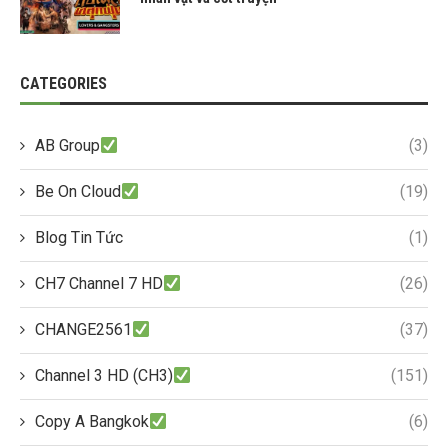
CATEGORIES
AB Group
(3)
Be On Cloud
(19)
Blog Tin Tức
(1)
CH7 Channel 7 HD
(26)
CHANGE2561
(37)
Channel 3 HD (CH3)
(151)
Copy A Bangkok
(6)