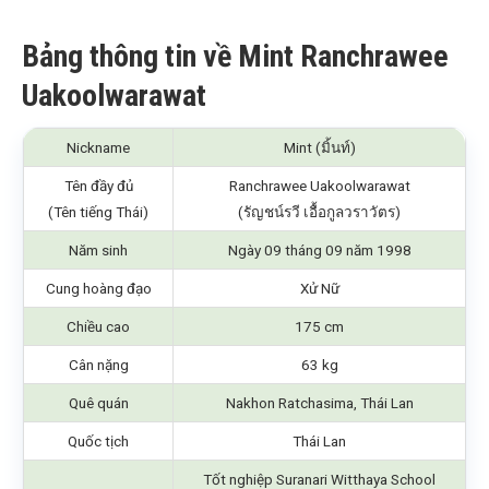
Bảng thông tin về Mint Ranchrawee
Uakoolwarawat
Nickname
Mint (มิ้นท์)
Tên đầy đủ
Ranchrawee Uakoolwarawat
(Tên tiếng Thái)
(รัญชน์รวี เอื้อกูลวราวัตร)
Năm sinh
Ngày 09 tháng 09 năm 1998
Cung hoàng đạo
Xử Nữ
Chiều cao
175 cm
Cân nặng
63 kg
Quê quán
Nakhon Ratchasima, Thái Lan
Quốc tịch
Thái Lan
Tốt nghiệp Suranari Witthaya School