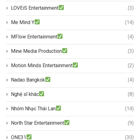
LOVEiS Entertainment
(3)
Me Mind Y
(14)
MFlow Entertainment
(4)
Mine Media Production
(3)
Motion Minds Entertainment
(2)
Nadao Bangkok
(4)
Nghệ sĩ khác
(8)
Nhóm Nhạc Thái Lan
(14)
North Star Entertainment
(9)
ONE31
(30)