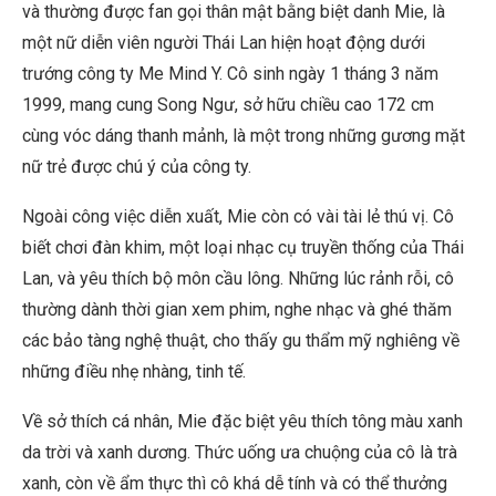
và thường được fan gọi thân mật bằng biệt danh Mie, là
một nữ diễn viên người Thái Lan hiện hoạt động dưới
trướng công ty Me Mind Y. Cô sinh ngày 1 tháng 3 năm
1999, mang cung Song Ngư, sở hữu chiều cao 172 cm
cùng vóc dáng thanh mảnh, là một trong những gương mặt
nữ trẻ được chú ý của công ty.
Ngoài công việc diễn xuất, Mie còn có vài tài lẻ thú vị. Cô
biết chơi đàn khim, một loại nhạc cụ truyền thống của Thái
Lan, và yêu thích bộ môn cầu lông. Những lúc rảnh rỗi, cô
thường dành thời gian xem phim, nghe nhạc và ghé thăm
các bảo tàng nghệ thuật, cho thấy gu thẩm mỹ nghiêng về
những điều nhẹ nhàng, tinh tế.
Về sở thích cá nhân, Mie đặc biệt yêu thích tông màu xanh
da trời và xanh dương. Thức uống ưa chuộng của cô là trà
xanh, còn về ẩm thực thì cô khá dễ tính và có thể thưởng