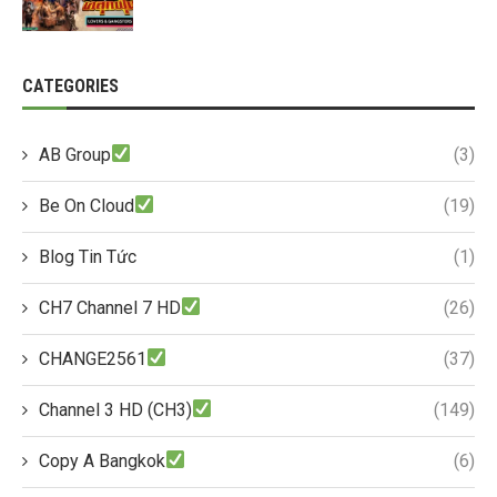
CATEGORIES
AB Group
(3)
Be On Cloud
(19)
Blog Tin Tức
(1)
CH7 Channel 7 HD
(26)
CHANGE2561
(37)
Channel 3 HD (CH3)
(149)
Copy A Bangkok
(6)