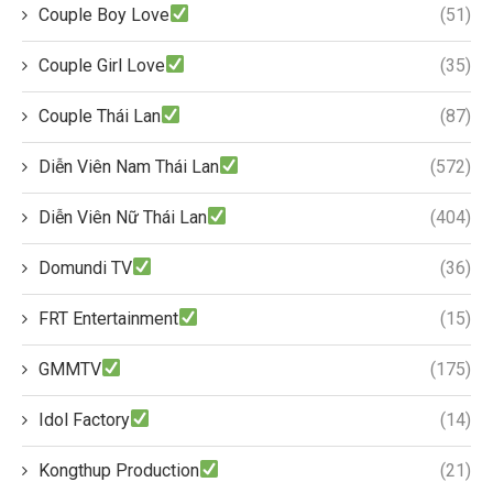
Couple Boy Love
(51)
Couple Girl Love
(35)
Couple Thái Lan
(87)
Diễn Viên Nam Thái Lan
(572)
Diễn Viên Nữ Thái Lan
(404)
Domundi TV
(36)
FRT Entertainment
(15)
GMMTV
(175)
Idol Factory
(14)
Kongthup Production
(21)