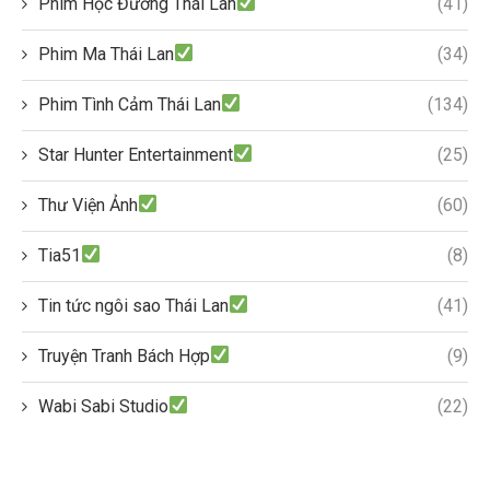
Phim Học Đường Thái Lan
(41)
Phim Ma Thái Lan
(34)
Phim Tình Cảm Thái Lan
(134)
Star Hunter Entertainment
(25)
Thư Viện Ảnh
(60)
Tia51
(8)
Tin tức ngôi sao Thái Lan
(41)
Truyện Tranh Bách Hợp
(9)
Wabi Sabi Studio
(22)