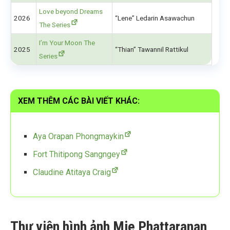
Love beyond Dreams
2026
“Lene” Ledarin Asawachun
The Series
I’m Your Moon The
2025
“Thian” Tawannil Rattikul
Series
XEM THÊM CÁC BÀI VIẾT KHÁC:
Aya Orapan Phongmaykin
Fort Thitipong Sangngey
Claudine Atitaya Craig
Thư viện hình ảnh Mie Phattaranan