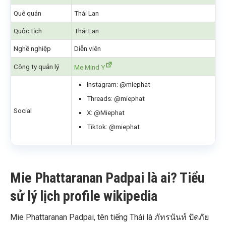
Quê quán
Thái Lan
Quốc tịch
Thái Lan
Nghề nghiệp
Diễn viên
Công ty quản lý
Me Mind Y
Instagram: @miephat
Threads: @miephat
Social
X: @Miephat
Tiktok: @miephat
Mie Phattaranan Padpai là ai? Tiểu
sử lý lịch profile wikipedia
Mie Phattaranan Padpai, tên tiếng Thái là ภัทรนันท์ ปัดภัย