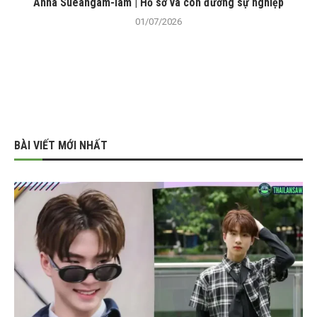
Anna Sueangam-iam | Hồ sơ và con đường sự nghiệp
01/07/2026
BÀI VIẾT MỚI NHẤT