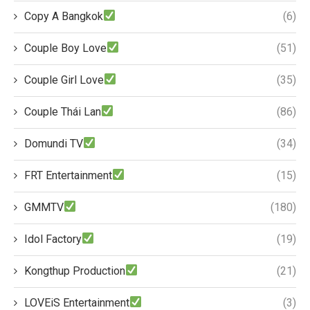
Copy A Bangkok
(6)
Couple Boy Love
(51)
Couple Girl Love
(35)
Couple Thái Lan
(86)
Domundi TV
(34)
FRT Entertainment
(15)
GMMTV
(180)
Idol Factory
(19)
Kongthup Production
(21)
LOVEiS Entertainment
(3)