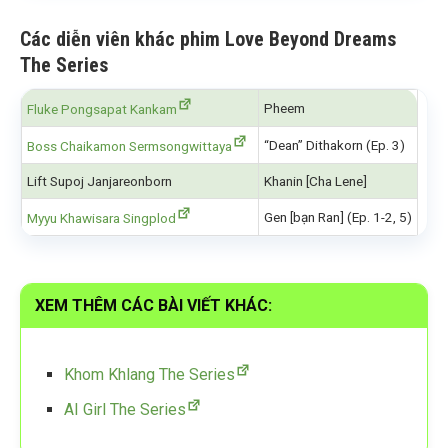
Các diễn viên khác phim Love Beyond Dreams
The Series
Pheem
Fluke Pongsapat Kankam
“Dean” Dithakorn (Ep. 3)
Boss Chaikamon Sermsongwittaya
Lift Supoj Janjareonborn
Khanin [Cha Lene]
Gen [bạn Ran] (Ep. 1-2, 5)
Myyu Khawisara Singplod
XEM THÊM CÁC BÀI VIẾT KHÁC:
Khom Khlang The Series
AI Girl The Series