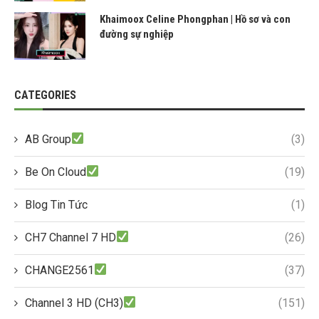
Khaimoox Celine Phongphan | Hồ sơ và con
đường sự nghiệp
CATEGORIES
AB Group
(3)
Be On Cloud
(19)
Blog Tin Tức
(1)
CH7 Channel 7 HD
(26)
CHANGE2561
(37)
Channel 3 HD (CH3)
(151)