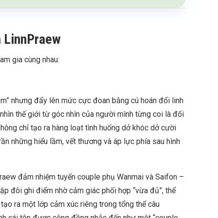
a LinnPraew
am gia cùng nhau:
năm” nhưng đẩy lên mức cực đoan bằng cú hoán đổi linh
 nhìn thế giới từ góc nhìn của người mình từng coi là đối
không chỉ tạo ra hàng loạt tình huống dở khóc dở cười
rần những hiểu lầm, vết thương và áp lực phía sau hình
Praew đảm nhiệm tuyến couple phụ Wanmai và Saifon –
Cặp đôi ghi điểm nhờ cảm giác phối hợp “vừa đủ”, thể
 tạo ra một lớp cảm xúc riêng trong tổng thể câu
ành cái tên được cộng đồng nhắc đến như một “couple