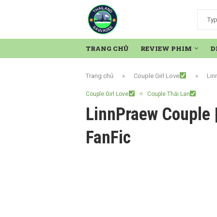
TRANG CHỦ
REVIEW PHIM
D
Trang chủ
»
Couple Girl Love
»
Lin
Couple Girl Love
Couple Thái Lan
LinnPraew Couple |
FanFic