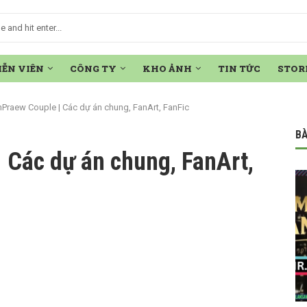
IỄN VIÊN
CÔNG TY
KHO ẢNH
TIN TỨC
STOR
nPraew Couple | Các dự án chung, FanArt, FanFic
BÀ
 Các dự án chung, FanArt,