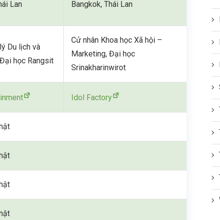
hái Lan
Bangkok, Thái Lan
Cử nhân Khoa học Xã hội –
ý Du lịch và
Marketing, Đại học
 Đại học Rangsit
Srinakharinwirot
ainment
Idol Factory
hật
hật
hật
hật