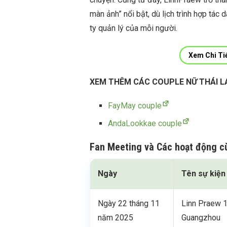
màn ảnh” nổi bật, dù lịch trình hợp tác
ty quản lý của mỗi người.
Xem Chi Ti
XEM THÊM CÁC COUPLE NỮ THÁI L
FayMay couple
AndaLookkae couple
Fan Meeting và Các hoạt động c
Ngày
Tên sự kiện
Ngày 22 tháng 11
Linn Praew 1
năm 2025
Guangzhou