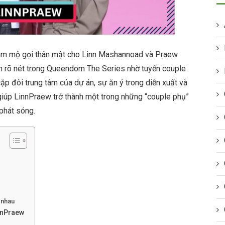
hâm mộ gọi thân mật cho Linn Mashannoad và Praew
n rõ nét trong Queendom The Series nhờ tuyến couple
p đôi trung tâm của dự án, sự ăn ý trong diễn xuất và
giúp LinnPraew trở thành một trong những “couple phụ”
phát sóng.
 nhau
nnPraew