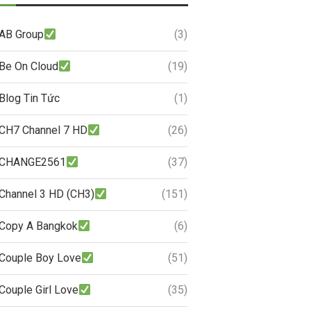
AB Group
(3)
Be On Cloud
(19)
Blog Tin Tức
(1)
CH7 Channel 7 HD
(26)
CHANGE2561
(37)
Channel 3 HD (CH3)
(151)
Copy A Bangkok
(6)
Couple Boy Love
(51)
Couple Girl Love
(35)