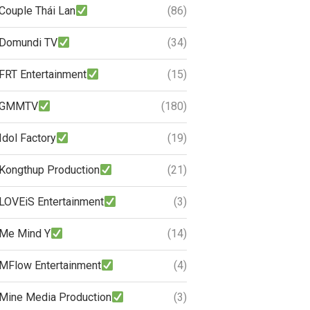
Couple Thái Lan
(86)
Domundi TV
(34)
FRT Entertainment
(15)
GMMTV
(180)
Idol Factory
(19)
Kongthup Production
(21)
LOVEiS Entertainment
(3)
Me Mind Y
(14)
MFlow Entertainment
(4)
Mine Media Production
(3)