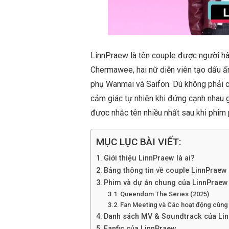
LinnPraew là tên couple được người 
Chermawee, hai nữ diễn viên tạo dấu ấ
phụ Wanmai và Saifon. Dù không phải cặ
cảm giác tự nhiên khi đứng cạnh nhau 
được nhắc tên nhiều nhất sau khi phim 
MỤC LỤC BÀI VIẾT:
Giới thiệu LinnPraew là ai?
Bảng thông tin về couple LinnPraew
Phim và dự án chung của LinnPraew
Queendom The Series (2025)
Fan Meeting và Các hoạt động cùng
Danh sách MV & Soundtrack của Li
Fanfic của LinnPraew