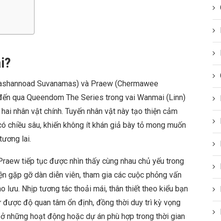
ai?
(Mashannoad Suvanamas) và Praew (Chermawee
đến qua Queendom The Series trong vai Wanmai (Linn)
hai nhân vật chính. Tuyến nhân vật này tạo thiện cảm
có chiều sâu, khiến không ít khán giả bày tỏ mong muốn
tương lai.
Praew tiếp tục được nhìn thấy cùng nhau chủ yếu trong
iện gặp gỡ dàn diễn viên, tham gia các cuộc phỏng vấn
o lưu. Nhịp tương tác thoải mái, thân thiết theo kiểu bạn
 được độ quan tâm ổn định, đồng thời duy trì kỳ vọng
 ở những hoạt động hoặc dự án phù hợp trong thời gian