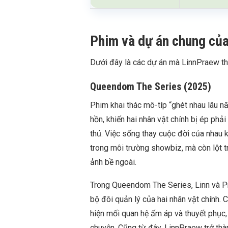
Phim và dự án chung củ
Dưới đây là các dự án mà LinnPraew th
Queendom The Series (2025)
Phim khai thác mô-típ “ghét nhau lâu 
hồn, khiến hai nhân vật chính bị ép phải
thủ. Việc sống thay cuộc đời của nhau 
trong môi trường showbiz, mà còn lột t
ảnh bề ngoài.
Trong Queendom The Series, Linn và 
bộ đôi quản lý của hai nhân vật chính. 
hiện mối quan hệ ấm áp và thuyết phục,
chuyện. Cũng từ đây, LinnPraew trở th