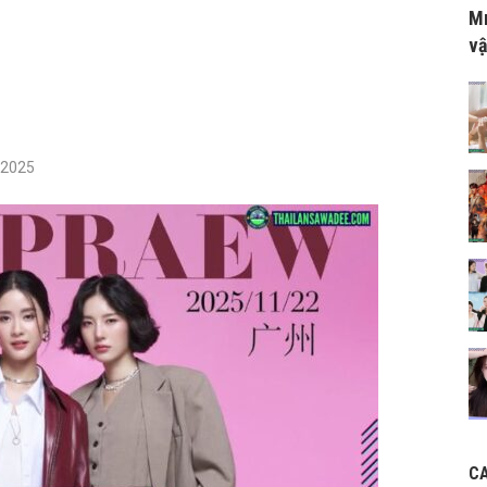
Mr
vậ
/2025
C