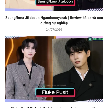
SaengNuea Jitaboon Ngamboonyarak | Review hồ sơ và con
đường sự nghiệp
24/07/2026