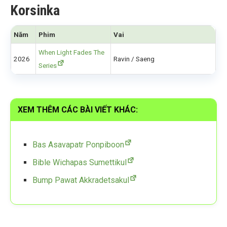
Korsinka
Năm
Phim
Vai
When Light Fades The
2026
Ravin / Saeng
Series
XEM THÊM CÁC BÀI VIẾT KHÁC:
Bas Asavapatr Ponpiboon
Bible Wichapas Sumettikul
Bump Pawat Akkradetsakul