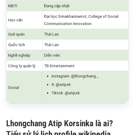
MBTI
Đang cập nhật
Đại học Srinakharinwirot, College of Social
Học vấn
Communication Innovation
Quê quán
Thái Lan
Quốc tịch
Thái Lan
Nghề nghiệp
Diễn viên
Công ty quản lý
TB Entertainment
Instagram: @lhongchang._
X: @atipxk
Social
Tiktok: @atipxk
Lhongchang Atip Korsinka là ai?
Tiểu sử lý lịch profile wikipedia