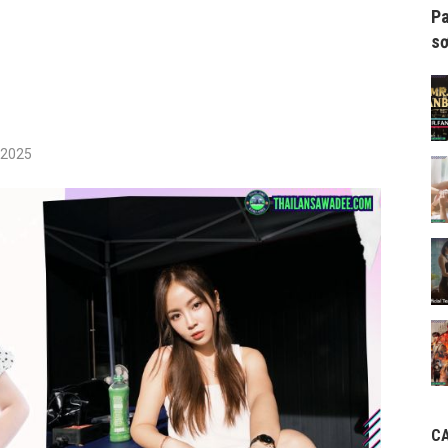
Pa
sơ
/2025
C