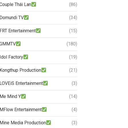
Couple Thái Lan
(86)
Domundi TV
(34)
FRT Entertainment
(15)
GMMTV
(180)
Idol Factory
(19)
Kongthup Production
(21)
LOVEiS Entertainment
(3)
Me Mind Y
(14)
MFlow Entertainment
(4)
Mine Media Production
(3)