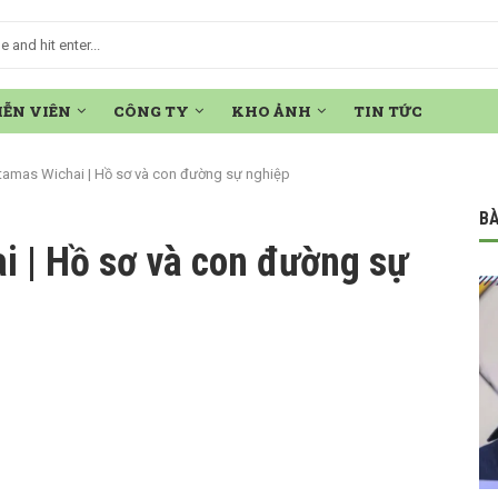
IỄN VIÊN
CÔNG TY
KHO ẢNH
TIN TỨC
tamas Wichai | Hồ sơ và con đường sự nghiệp
BÀ
i | Hồ sơ và con đường sự