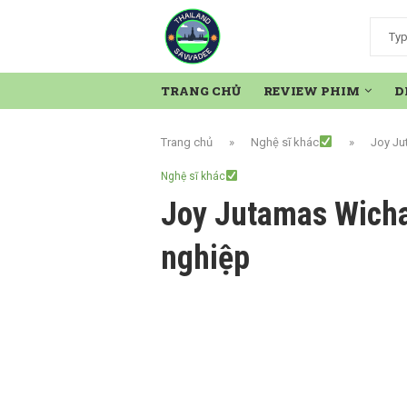
TRANG CHỦ
REVIEW PHIM
D
Trang chủ
»
Nghệ sĩ khác
»
Joy Ju
Nghệ sĩ khác
Joy Jutamas Wicha
nghiệp