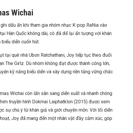
mas Wichai
ĩ, ghi dấu ấn khi tham gia nhóm nhạc K-pop RaNia vào
ại Hàn Quốc không dài, cô đã để lại ấn tượng với khán
 biểu diễn cuốn hút.
ụt tại quê nhà Ubon Ratchathani, Joy tiếp tục theo đuổi
n The Girlz. Dù nhóm không đạt được thành công lớn,
luyện kỹ năng biểu diễn và xây dựng nền tảng vững chắc
amas Wichai còn lấn sân sang diễn xuất và nhanh chóng
 phim truyền hình Dokmai Laiphatklon (2015) được xem
c sự chú ý từ khán giả và giới chuyên môn. Với lối diễn
nh hoạt, Joy đã mang đến một nhân vật đầy cảm xúc, góp