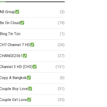
AB Group
(3)
Be On Cloud
(19)
Blog Tin Tức
(1)
CH7 Channel 7 HD
(26)
CHANGE2561
(37)
Channel 3 HD (CH3)
(151)
Copy A Bangkok
(6)
Couple Boy Love
(51)
Couple Girl Love
(35)