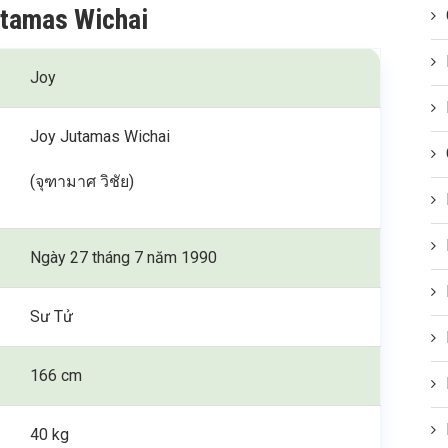
utamas Wichai
Joy
Joy Jutamas Wichai
(จุฑามาศ วิชัย)
Ngày 27 tháng 7 năm 1990
Sư Tử
166 cm
40 kg