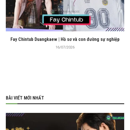
Fay Chintub Duangkaew | Hồ sơ và con đường sự nghiệp
16/07/2026
BÀI VIẾT MỚI NHẤT