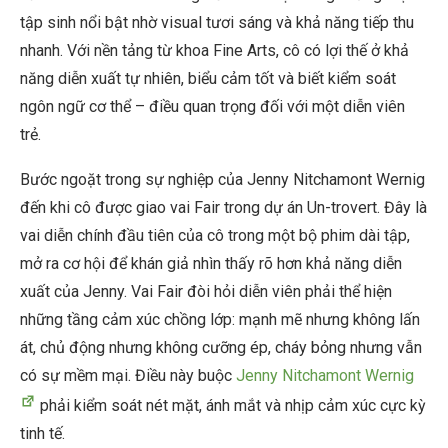
tập sinh nổi bật nhờ visual tươi sáng và khả năng tiếp thu
nhanh. Với nền tảng từ khoa Fine Arts, cô có lợi thế ở khả
năng diễn xuất tự nhiên, biểu cảm tốt và biết kiểm soát
ngôn ngữ cơ thể – điều quan trọng đối với một diễn viên
trẻ.
Bước ngoặt trong sự nghiệp của Jenny Nitchamont Wernig
đến khi cô được giao vai Fair trong dự án Un-trovert. Đây là
vai diễn chính đầu tiên của cô trong một bộ phim dài tập,
mở ra cơ hội để khán giả nhìn thấy rõ hơn khả năng diễn
xuất của Jenny. Vai Fair đòi hỏi diễn viên phải thể hiện
những tầng cảm xúc chồng lớp: mạnh mẽ nhưng không lấn
át, chủ động nhưng không cưỡng ép, cháy bỏng nhưng vẫn
có sự mềm mại. Điều này buộc
Jenny Nitchamont Wernig
phải kiểm soát nét mặt, ánh mắt và nhịp cảm xúc cực kỳ
tinh tế.