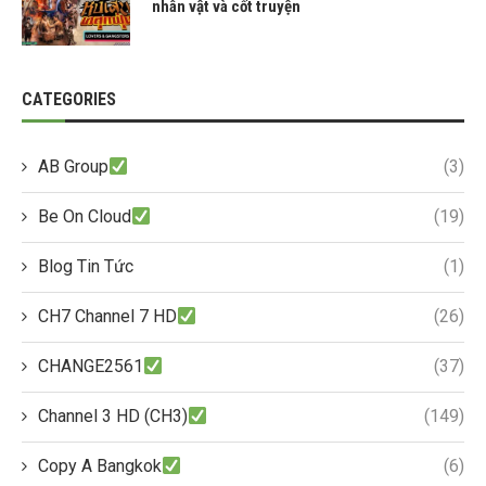
nhân vật và cốt truyện
CATEGORIES
AB Group
(3)
Be On Cloud
(19)
Blog Tin Tức
(1)
CH7 Channel 7 HD
(26)
CHANGE2561
(37)
Channel 3 HD (CH3)
(149)
Copy A Bangkok
(6)