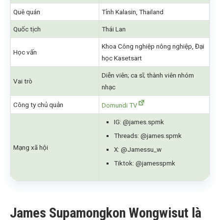
Quê quán
Tỉnh Kalasin, Thailand
Quốc tịch
Thái Lan
Khoa Công nghiệp nông nghiệp, Đại
Học vấn
học Kasetsart
Diễn viên; ca sĩ; thành viên nhóm
Vai trò
nhạc
Công ty chủ quản
Domundi TV
IG: @james.spmk
Threads: @james.spmk
Mạng xã hội
X: @Jamessu_w
Tiktok: @jamesspmk
James Supamongkon Wongwisut là