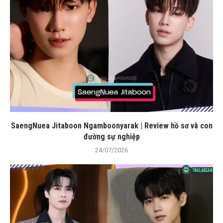
SaengNuea Jitaboon Ngamboonyarak | Review hồ sơ và con
đường sự nghiệp
24/07/2026