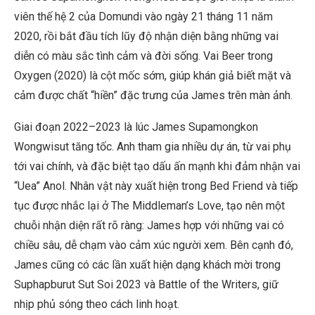
viên thế hệ 2 của Domundi vào ngày 21 tháng 11 năm
2020, rồi bắt đầu tích lũy độ nhận diện bằng những vai
diễn có màu sắc tình cảm và đời sống. Vai Beer trong
Oxygen (2020) là cột mốc sớm, giúp khán giả biết mặt và
cảm được chất “hiền” đặc trưng của James trên màn ảnh.
Giai đoạn 2022–2023 là lúc James Supamongkon
Wongwisut tăng tốc. Anh tham gia nhiều dự án, từ vai phụ
tới vai chính, và đặc biệt tạo dấu ấn mạnh khi đảm nhận vai
“Uea” Anol. Nhân vật này xuất hiện trong Bed Friend và tiếp
tục được nhắc lại ở The Middleman’s Love, tạo nên một
chuỗi nhận diện rất rõ ràng: James hợp với những vai có
chiều sâu, dễ chạm vào cảm xúc người xem. Bên cạnh đó,
James cũng có các lần xuất hiện dạng khách mời trong
Suphapburut Sut Soi 2023 và Battle of the Writers, giữ
nhịp phủ sóng theo cách linh hoạt.