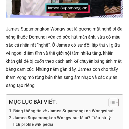
James Supamongkon Wongwisut là gương mặt nghệ sĩ đa
năng thuộc Domundi vừa có sức hút màn ảnh, vừa có màu
sắc cá nhân rất “nghệ”. Ở James có sự đối lập thú vị giữa
vẻ ngoài điềm tĩnh và thế giới nội tâm nhiều tầng, khiến
khán giả dễ bị cuốn theo cách anh kể chuyện bằng ánh mắt,
bằng cảm xúc. Những năm gần đây, James còn cho thấy
tham vọng mở rộng bản thân sang âm nhạc và các dự án
sáng tạo riêng.
MỤC LỤC BÀI VIẾT:
Bảng thông tin về James Supamongkon Wongwisut
James Supamongkon Wongwisut là ai? Tiểu sử lý
lịch profile wikipedia