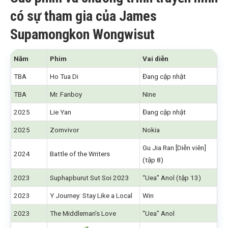
có sự tham gia của James
Supamongkon Wongwisut
Năm
Phim
Vai diễn
TBA
Ho Tua Di
Đang cập nhật
TBA
Mr. Fanboy
Nine
2025
Lie Yan
Đang cập nhật
2025
Zomvivor
Nokia
Gu Jia Ran [Diễn viên]
2024
Battle of the Writers
(tập 8)
2023
Suphapburut Sut Soi 2023
“Uea” Anol (tập 13)
2023
Y Journey: Stay Like a Local
Win
2023
The Middleman’s Love
“Uea” Anol