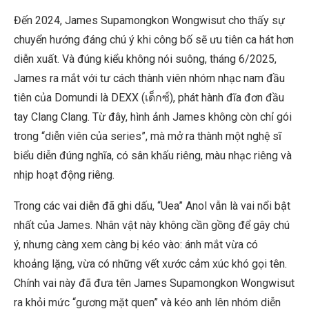
Đến 2024, James Supamongkon Wongwisut cho thấy sự
chuyển hướng đáng chú ý khi công bố sẽ ưu tiên ca hát hơn
diễn xuất. Và đúng kiểu không nói suông, tháng 6/2025,
James ra mắt với tư cách thành viên nhóm nhạc nam đầu
tiên của Domundi là DEXX (เด็กซ์), phát hành đĩa đơn đầu
tay Clang Clang. Từ đây, hình ảnh James không còn chỉ gói
trong “diễn viên của series”, mà mở ra thành một nghệ sĩ
biểu diễn đúng nghĩa, có sân khấu riêng, màu nhạc riêng và
nhịp hoạt động riêng.
Trong các vai diễn đã ghi dấu, “Uea” Anol vẫn là vai nổi bật
nhất của James. Nhân vật này không cần gồng để gây chú
ý, nhưng càng xem càng bị kéo vào: ánh mắt vừa có
khoảng lặng, vừa có những vết xước cảm xúc khó gọi tên.
Chính vai này đã đưa tên James Supamongkon Wongwisut
ra khỏi mức “gương mặt quen” và kéo anh lên nhóm diễn