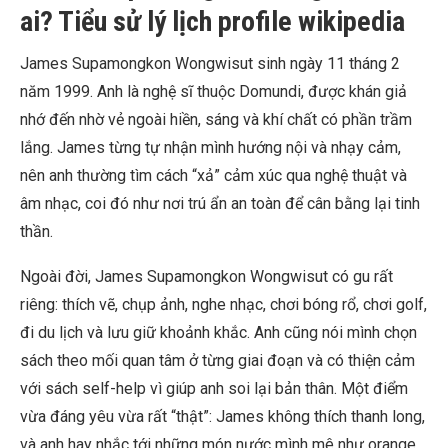
ai? Tiểu sử lý lịch profile wikipedia
James Supamongkon Wongwisut sinh ngày 11 tháng 2
năm 1999. Anh là nghệ sĩ thuộc Domundi, được khán giả
nhớ đến nhờ vẻ ngoài hiền, sáng và khí chất có phần trầm
lắng. James từng tự nhận mình hướng nội và nhạy cảm,
nên anh thường tìm cách “xả” cảm xúc qua nghệ thuật và
âm nhạc, coi đó như nơi trú ẩn an toàn để cân bằng lại tinh
thần.
Ngoài đời, James Supamongkon Wongwisut có gu rất
riêng: thích vẽ, chụp ảnh, nghe nhạc, chơi bóng rổ, chơi golf,
đi du lịch và lưu giữ khoảnh khắc. Anh cũng nói mình chọn
sách theo mối quan tâm ở từng giai đoạn và có thiện cảm
với sách self-help vì giúp anh soi lại bản thân. Một điểm
vừa đáng yêu vừa rất “thật”: James không thích thanh long,
và anh hay nhắc tới những món nước mình mê như orange