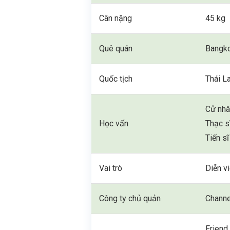
Cân nặng
45 kg
Quê quán
Bangk
Quốc tịch
Thái L
Cử nhâ
Học vấn
Thạc s
Tiến s
Vai trò
Diễn v
Công ty chủ quản
Channe
Friend