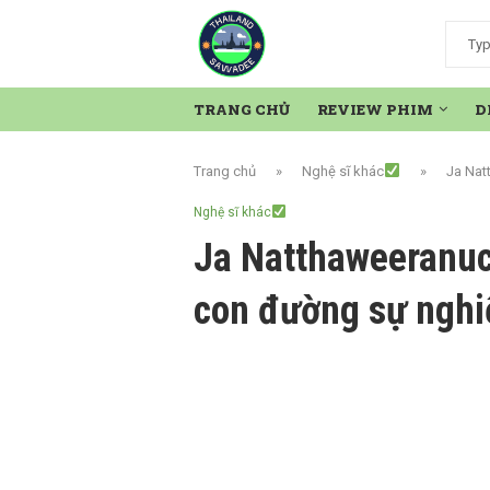
TRANG CHỦ
REVIEW PHIM
D
Trang chủ
»
Nghệ sĩ khác
»
Ja Nat
Nghệ sĩ khác
Ja Natthaweeranuc
con đường sự nghi