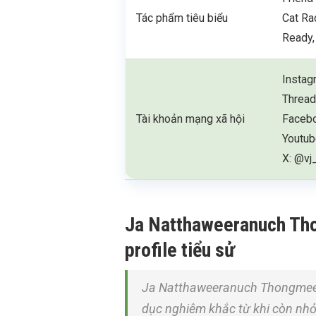
Tác phẩm tiêu biểu
Cat Ra
Ready,
Instag
Thread
Tài khoản mạng xã hội
Facebo
Youtub
X: @vj
Ja Natthaweeranuch Thon
profile tiểu sử
Ja Natthaweeranuch Thongmee c
dục nghiêm khắc từ khi còn nhỏ.