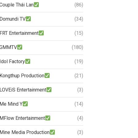
Couple Thái Lan
(86)
Domundi TV
(34)
FRT Entertainment
(15)
GMMTV
(180)
Idol Factory
(19)
Kongthup Production
(21)
LOVEiS Entertainment
(3)
Me Mind Y
(14)
MFlow Entertainment
(4)
Mine Media Production
(3)