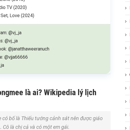
dio TV (2020)
 Set, Love (2024)
ram: @vj_ja
s: @vj_ja
ok: @janatthaweeranuch
e: @vjja66666
_ja
gmee là ai? Wikipedia lý lịch
ó bố là Thiếu tướng cảnh sát nên được giáo
 Cô là chị cả và có một em gái.