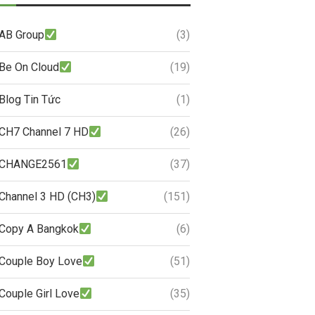
AB Group
(3)
Be On Cloud
(19)
Blog Tin Tức
(1)
CH7 Channel 7 HD
(26)
CHANGE2561
(37)
Channel 3 HD (CH3)
(151)
Copy A Bangkok
(6)
Couple Boy Love
(51)
Couple Girl Love
(35)