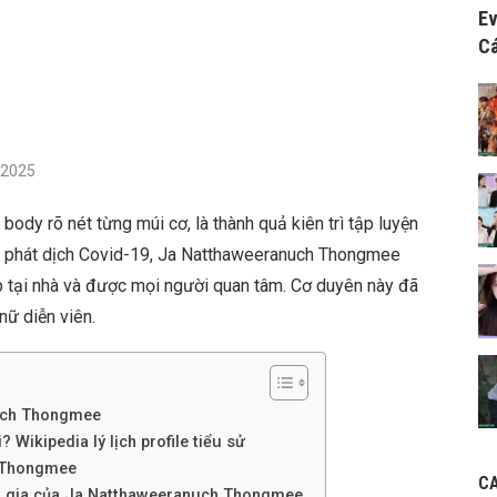
Ev
Cá
/2025
y rõ nét từng múi cơ, là thành quả kiên trì tập luyện
 phát dịch Covid-19, Ja Natthaweeranuch Thongmee
p tại nhà và được mọi người quan tâm. Cơ duyên này đã
nữ diễn viên.
nuch Thongmee
Wikipedia lý lịch profile tiểu sử
 Thongmee
C
am gia của Ja Natthaweeranuch Thongmee