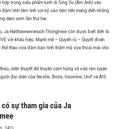
ái hợp trong siêu phẩm kinh dị Sing Su (Ám Ảnh) vào
 đậm tính tâm linh với kỹ xảo tiên tiến mang đến những
ông dám xem lần thứ hai.
hao, Ja Natthaweeranuch Thongmee còn được biết đến là
VE với khẩu hiệu: Mạnh mẽ – Quyến rũ – Quyết đoán.
 thể thao vừa đảm bảo tính thẩm mỹ vừa thoải mái cho
thảo, diễn thuyết để truyền cảm hứng về việc rèn luyện
gười đại diện của Nestle, Biore, Vaseline, Unif và AIS
 có sự tham gia của Ja
gmee
p. 141)