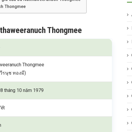
uch Thongmee
atthaweeranuch Thongmee
)
aweeranuch Thongmee
วีรนุช ทองมี)
8 tháng 10 năm 1979
Yết
m