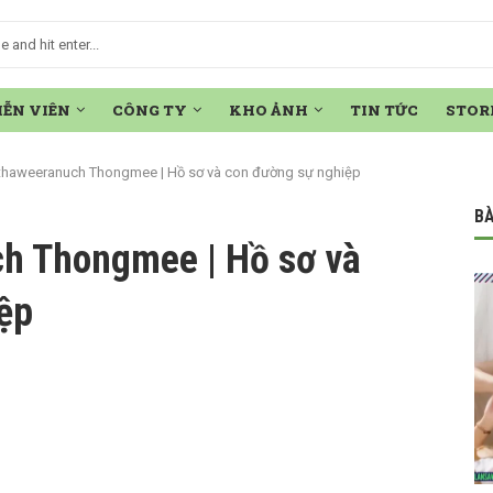
IỄN VIÊN
CÔNG TY
KHO ẢNH
TIN TỨC
STOR
thaweeranuch Thongmee | Hồ sơ và con đường sự nghiệp
BÀ
h Thongmee | Hồ sơ và
ệp