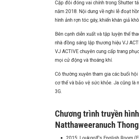
Cặp đôi đóng vai chính trong Shutter t
năm 2018. Nội dung về nghi lễ đoạt hồn
hình ảnh rợn tóc gáy, khiến khán giả kh
Bên cạnh diễn xuất và tập luyện thể t
nhà đồng sáng lập thương hiệu VJ ACTI
VJ ACTIVE chuyên cung cấp trang phục
mọi cử động và thoáng khí.
Cô thường xuyên tham gia các buổi hội 
cơ thể và bảo vệ sức khỏe. Ja cũng là n
3G.
Chương trình truyền hình
Natthaweeranuch Thon
2015: Loukgolf’s English Room (E