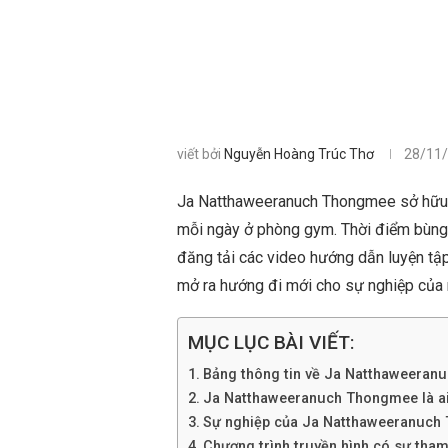
viết bởi
Nguyễn Hoàng Trúc Thơ
28/11
Ja Natthaweeranuch Thongmee sở hữu bod
mỗi ngày ở phòng gym. Thời điểm bùng
đăng tải các video hướng dẫn luyện tậ
mở ra hướng đi mới cho sự nghiệp của 
MỤC LỤC BÀI VIẾT:
Bảng thông tin về Ja Natthaweera
Ja Natthaweeranuch Thongmee là ai? 
Sự nghiệp của Ja Natthaweeranuch
Chương trình truyền hình có sự th