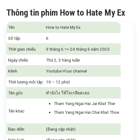
Thông tin phim How to Hate My Ex
Tên
How to Hate My Ex
Số tập
6
Thời gian chiếu
9 tháng 6 => 24 tháng 6 năm 2025
Ngày chiếu
Thứ 2, 3 hàng tuần
Kênh
Youtube H’our channel
Thời lượng mỗi tập
10 – 12 phút
Tên gốc
ทำยังไง ให้ใจเกลียดเธอ
Tham Yang Ngai Hai Jai Kliat Ther
Tên khác
Tham Yang Ngai Hai Chai Kliat Thoe
Đạo diễn
(Đang cập nhật)