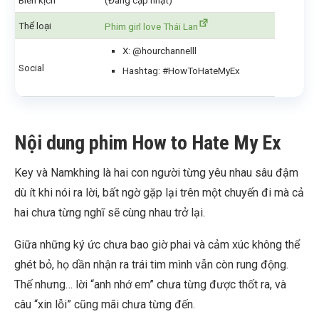
Biên kịch
(Đang cập nhật)
Thể loại
Phim girl love Thái Lan
X: @hourchannelll
Social
Hashtag: #HowToHateMyEx
Nội dung phim How to Hate My Ex
Key và Namkhing là hai con người từng yêu nhau sâu đậm
dù ít khi nói ra lời, bất ngờ gặp lại trên một chuyến đi mà cả
hai chưa từng nghĩ sẽ cùng nhau trở lại.
Giữa những ký ức chưa bao giờ phai và cảm xúc không thể
ghét bỏ, họ dần nhận ra trái tim mình vẫn còn rung động.
Thế nhưng… lời “anh nhớ em” chưa từng được thốt ra, và
câu “xin lỗi” cũng mãi chưa từng đến.