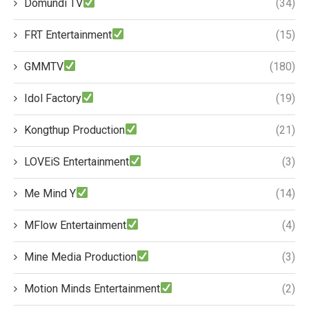
Domundi TV
(34)
FRT Entertainment
(15)
GMMTV
(180)
Idol Factory
(19)
Kongthup Production
(21)
LOVEiS Entertainment
(3)
Me Mind Y
(14)
MFlow Entertainment
(4)
Mine Media Production
(3)
Motion Minds Entertainment
(2)