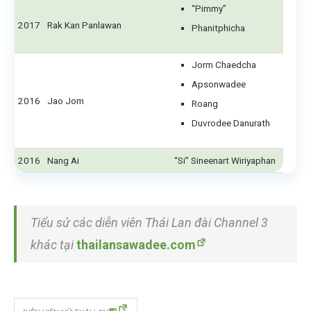
“Pimmy”
2017
Rak Kan Panlawan
Phanitphicha
Jorm Chaedcha
Apsonwadee
2016
Jao Jom
Roang
Duvrodee Danurath
2016
Nang Ai
“Si” Sineenart Wiriyaphan
Tiểu sử các diễn viên Thái Lan đài Channel 3
khác tại
thailansawadee.com