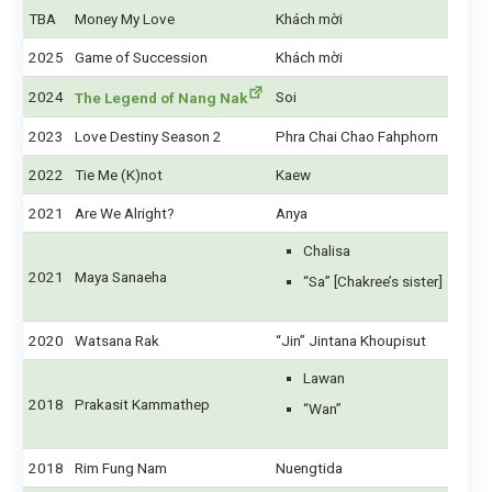
TBA
Money My Love
Khách mời
2025
Game of Succession
Khách mời
2024
Soi
The Legend of Nang Nak
2023
Love Destiny Season 2
Phra Chai Chao Fahphorn
2022
Tie Me (K)not
Kaew
2021
Are We Alright?
Anya
Chalisa
2021
Maya Sanaeha
“Sa” [Chakree’s sister]
2020
Watsana Rak
“Jin” Jintana Khoupisut
Lawan
2018
Prakasit Kammathep
“Wan”
2018
Rim Fung Nam
Nuengtida