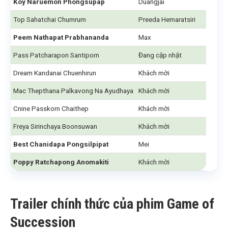
Koy Naruemon Phongsupap
Duangjai
Top Sahatchai Chumrum
Preeda Hemaratsiri
Peem Nathapat Prabhananda
Max
Pass Patcharapon Santiporn
Đang cập nhật
Dream Kandanai Chuenhirun
Khách mời
Mac Thepthana Palkavong Na Ayudhaya
Khách mời
Cnine Passkorn​ Chaithep​
Khách mời
Freya Sirinchaya Boonsuwan
Khách mời
Best Chanidapa Pongsilpipat
Mei
Poppy Ratchapong Anomakiti
Khách mời
Trailer chính thức của phim Game of
Succession