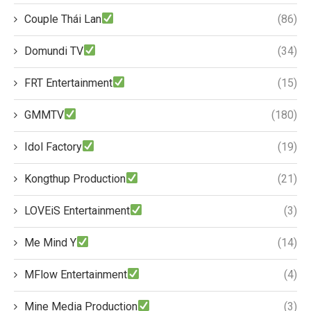
Couple Thái Lan
(86)
Domundi TV
(34)
FRT Entertainment
(15)
GMMTV
(180)
Idol Factory
(19)
Kongthup Production
(21)
LOVEiS Entertainment
(3)
Me Mind Y
(14)
MFlow Entertainment
(4)
Mine Media Production
(3)