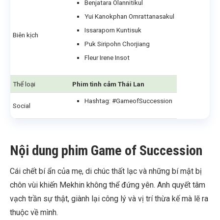
Benjatara Olannitikul
Yui Kanokphan Ornrattanasakul
Issaraporn Kuntisuk
Biên kịch
Puk Siripohn Chorjiang
Fleur Irene Insot
Thể loại
Phim tình cảm Thái Lan
Hashtag: #GameofSuccession
Social
Nội dung phim Game of Succession
Cái chết bí ẩn của mẹ, di chúc thất lạc và những bí mật bị
chôn vùi khiến Mekhin không thể đứng yên. Anh quyết tâm
vạch trần sự thật, giành lại công lý và vị trí thừa kế mà lẽ ra
thuộc về mình.