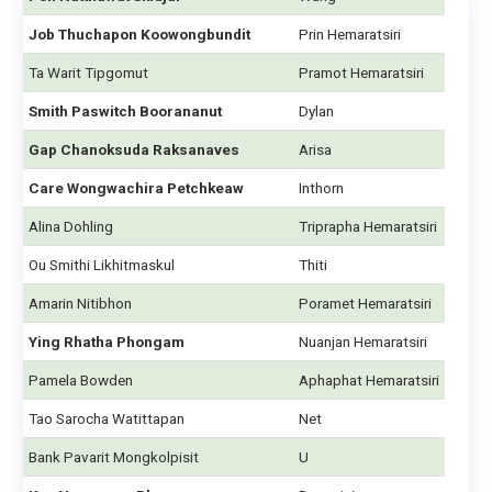
Job Thuchapon Koowongbundit
Prin Hemaratsiri
Ta Warit Tipgomut
Pramot Hemaratsiri
Smith Paswitch Boorananut
Dylan
Gap Chanoksuda Raksanaves
Arisa
Care Wongwachira Petchkeaw
Inthorn
Alina Dohling
Triprapha Hemaratsiri
Ou Smithi Likhitmaskul
Thiti
Amarin Nitibhon
Poramet Hemaratsiri
Ying Rhatha Phongam
Nuanjan Hemaratsiri
Pamela Bowden
Aphaphat Hemaratsiri
Tao Sarocha Watittapan
Net
Bank Pavarit Mongkolpisit
U