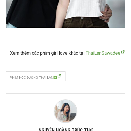
Xem thêm các phim girl love khác tại
ThaiLanSawadee
PHIM HỌC ĐƯỜNG THÁI LAN
NGUYỄN HOÀNG TRÚC THƠ