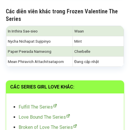
Các diễn viên khác
trong Frozen Valentine The
Series
In Inthira Sae-sieo
Waan
Nycha Nichapat Sujipinyo
Mint
Paper Peerada Namwong
Cherbelle
Mean Phiravich Attachitsataporn
Đang cập nhật
CÁC SERIES GIRL LOVE KHÁC:
Fulfill The Series
Love Bound The Series
Broken of Love The Series