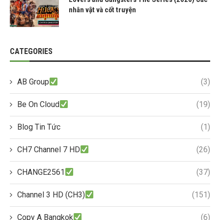
nhân vật và cốt truyện
CATEGORIES
AB Group
(3)
Be On Cloud
(19)
Blog Tin Tức
(1)
CH7 Channel 7 HD
(26)
CHANGE2561
(37)
Channel 3 HD (CH3)
(151)
Copy A Bangkok
(6)