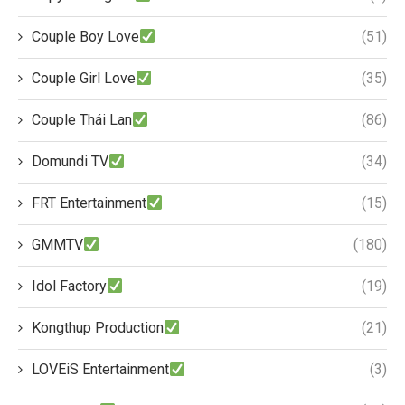
Couple Boy Love
(51)
Couple Girl Love
(35)
Couple Thái Lan
(86)
Domundi TV
(34)
FRT Entertainment
(15)
GMMTV
(180)
Idol Factory
(19)
Kongthup Production
(21)
LOVEiS Entertainment
(3)