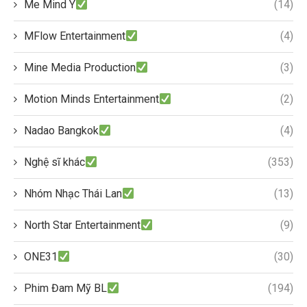
Me Mind Y
(14)
MFlow Entertainment
(4)
Mine Media Production
(3)
Motion Minds Entertainment
(2)
Nadao Bangkok
(4)
Nghệ sĩ khác
(353)
Nhóm Nhạc Thái Lan
(13)
North Star Entertainment
(9)
ONE31
(30)
Phim Đam Mỹ BL
(194)