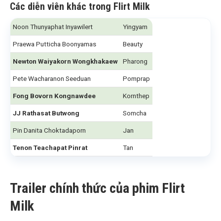
Các diễn viên khác
trong Flirt Milk
Noon Thunyaphat Inyawilert
Yingyam
Praewa Putticha Boonyamas
Beauty
Newton Waiyakorn Wongkhakaew
Pharong
Pete Wacharanon Seeduan
Pomprap
Fong Bovorn Kongnawdee
Kornthep
JJ Rathasat Butwong
Somcha
Pin Danita Choktadaporn
Jan
Tenon Teachapat Pinrat
Tan
Trailer chính thức của phim Flirt
Milk