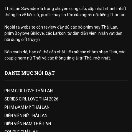
Thái Lan Sawadee là trang chuyên cung cấp, cập nhật nhanh nhất
thông tin về tiểu sử, profile hay tin tức của người nổi tiếng Thái Lan
Ngoài ra website còn review đầy đủ các bộ phim hay Thái Lan,
phim Boylove Girllove, các Larkon, từ dàn diễn viên, nhân vật đến
nội dung cốt truyện.
Bên cạnh đó, bạn có thể cập nhật tiểu sử các nhóm nhạc Thái, các
couple nam nữ Thái và các thông tin giải trí Thái mới nhất.
DANH MỤC NỔI BẬT
PHIM GIRL LOVE THÁI LAN
SERIES GIRL LOVE THÁI 2026
PHIM ĐAM MỸ THÁI LAN
DIỄN VIÊN NỮ THÁI LAN
DIỄN VIÊN NAM THÁI LAN
COUPLE THÁI LAN