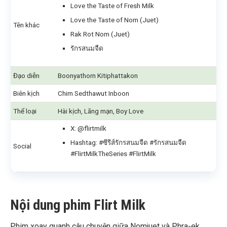
Love the Taste of Fresh Milk
Love the Taste of Nom (Juet)
Tên khác
Rak Rot Nom (Juet)
รักรสนมจืด
Đạo diễn
Boonyathorn Kitiphattakon
Biên kịch
Chim Sedthawut Inboon
Thể loại
Hài kịch, Lãng mạn, Boy Love
X: @flirtmilk
Hashtag: #ซีรีส์รักรสนมจืด #รักรสนมจืด
Social
#FlirtMilkTheSeries #FlirtMilk
Nội dung phim Flirt Milk
Phim xoay quanh câu chuyện giữa Nomjuet và Phra-ek.