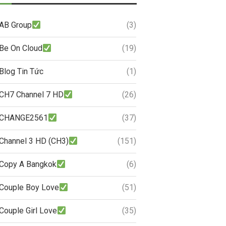
AB Group
(3)
Be On Cloud
(19)
Blog Tin Tức
(1)
CH7 Channel 7 HD
(26)
CHANGE2561
(37)
Channel 3 HD (CH3)
(151)
Copy A Bangkok
(6)
Couple Boy Love
(51)
Couple Girl Love
(35)