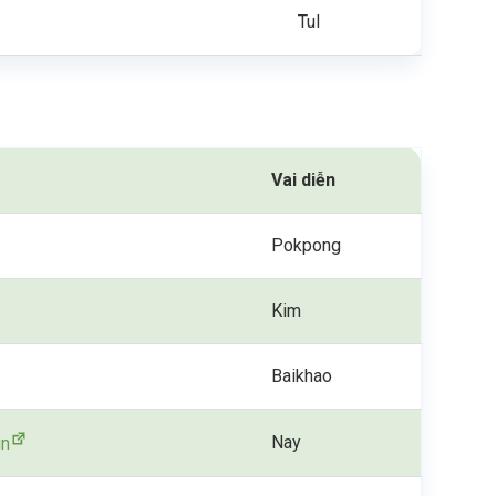
Tul
Vai diễn
Pokpong
Kim
Baikhao
Nay
un