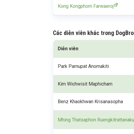
Kong Kongphom Farwaeroj
Các diễn viên khác trong DogBro
Diễn viên
Park Parnupat Anomakiti
Kim Wichwisit Maphicharn
Benz Khaokhwan Krisanasopha
Mhing Thatsaphon Ruengkitrattanak