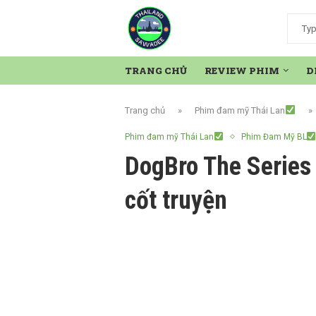
TRANG CHỦ
REVIEW PHIM
D
Trang chủ
»
Phim đam mỹ Thái Lan
»
Phim đam mỹ Thái Lan
Phim Đam Mỹ BL
DogBro The Series 
cốt truyện