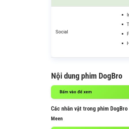
I
Social
H
Nội dung phim DogBro
Bấm vào để xem
Các nhân vật trong phim DogBro
Meen