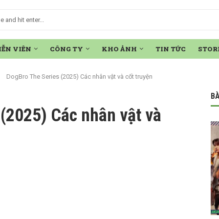
IỄN VIÊN
CÔNG TY
KHO ẢNH
TIN TỨC
STOR
DogBro The Series (2025) Các nhân vật và cốt truyện
BÀ
(2025) Các nhân vật và