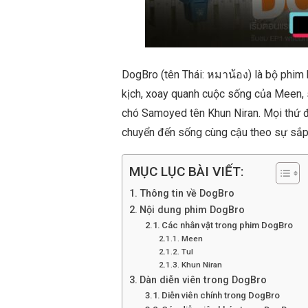
DogBro (tên Thái: หมาน้อง) là bộ phim
kịch, xoay quanh cuộc sống của Meen, 
chó Samoyed tên Khun Niran. Mọi thứ đ
chuyển đến sống cùng cậu theo sự sắp 
MỤC LỤC BÀI VIẾT:
Thông tin về DogBro
Nội dung phim DogBro
Các nhân vật trong phim DogBro
Meen
Tul
Khun Niran
Dàn diễn viên trong DogBro
Diễn viên chính trong DogBro