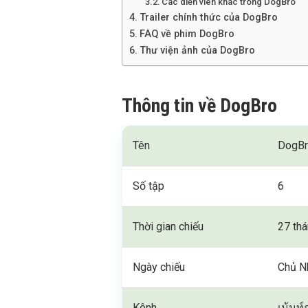
Các diễn viên khác trong DogBro
Trailer chính thức của DogBro
FAQ về phim DogBro
Thư viện ảnh của DogBro
Thông tin về DogBro
Tên
DogB
Số tập
6
Thời gian chiếu
27 thá
Ngày chiếu
Chủ N
Kênh
เม้นท