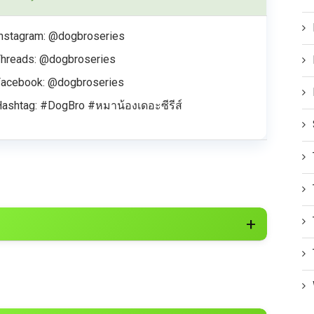
nstagram: @dogbroseries
Threads: @dogbroseries
Facebook: @dogbroseries
ashtag: #DogBro #หมาน้องเดอะซีรีส์