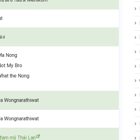
út
อง
Ma Nong
Not My Bro
hat the Nong
a Wongnarathiwat
a Wongnarathiwat
đam mỹ Thái Lan