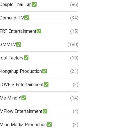
Couple Thái Lan
(86)
Domundi TV
(34)
FRT Entertainment
(15)
GMMTV
(180)
Idol Factory
(19)
Kongthup Production
(21)
LOVEiS Entertainment
(3)
Me Mind Y
(14)
MFlow Entertainment
(4)
Mine Media Production
(3)