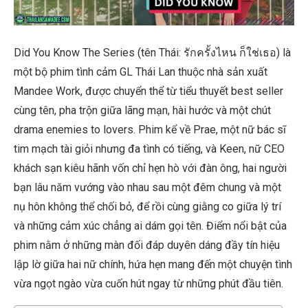
Did You Know The Series (tên Thái: รักครั้งไหน ก็ใช่เธอ) là
một bộ phim tình cảm GL Thái Lan thuộc nhà sản xuất
Mandee Work, được chuyển thể từ tiểu thuyết best seller
cùng tên, pha trộn giữa lãng mạn, hài hước và một chút
drama enemies to lovers. Phim kể về Prae, một nữ bác sĩ
tim mạch tài giỏi nhưng đa tình có tiếng, và Keen, nữ CEO
khách sạn kiêu hãnh vốn chỉ hẹn hò với đàn ông, hai người
bạn lâu năm vướng vào nhau sau một đêm chung và một
nụ hôn không thể chối bỏ, để rồi cùng giằng co giữa lý trí
và những cảm xúc chẳng ai dám gọi tên. Điểm nổi bật của
phim nằm ở những màn đối đáp duyên dáng đầy tín hiệu
lập lờ giữa hai nữ chính, hứa hẹn mang đến một chuyện tình
vừa ngọt ngào vừa cuốn hút ngay từ những phút đầu tiên.