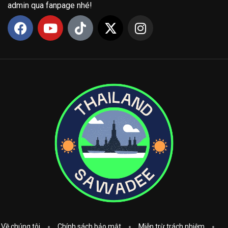
admin qua fanpage nhé!
Về chúng tôi
Chính sách bảo mật
Miễn trừ trách nhiệm