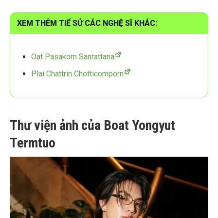
XEM THÊM TIỂ SỬ CÁC NGHỆ SĨ KHÁC:
Oat Pasakorn Sanrattana
Plai Chattrin Chotticomporn
Thư viện ảnh của Boat Yongyut
Termtuo