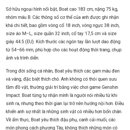
Sở hữu ngoại hình nổi bật, Boat cao 183 cm, nặng 75 kg,
nhóm máu B. Các thông số cơ thể của anh được ghi nhận
khá chi tiết, bao gồm vòng cổ 18 inch, vòng ngực 38 inch,
size áo M–L, size quần 32 inch, cổ tay 17,5 cm và size
giày 44.5 (EU). Kích thước các ngón tay lần lượt dao động
từ 54–66 mm, phù hợp cho các hoạt động thời trang, chụp
ảnh và trình diễn.
Trong đời sống cá nhân, Boat yêu thích các gam màu đen
và vàng, đặc biệt thích chó. Anh không có thói quen sưu
tầm đồ vật, thường giải trí bằng việc chơi game Genshin
Impact. Boat từng tự nhận mình là người nói nhiều từ khi
sinh ra, nhưng theo thời gian lại trở nên hướng nội hơn. Điều
khiến anh sợ nhất là những sinh vật có nhiều hơn bốn chân.
Về ẩm thực, Boat yêu thích đậu phụ, canh cải muối, các
món phong cách phương Tây, không thích những món có