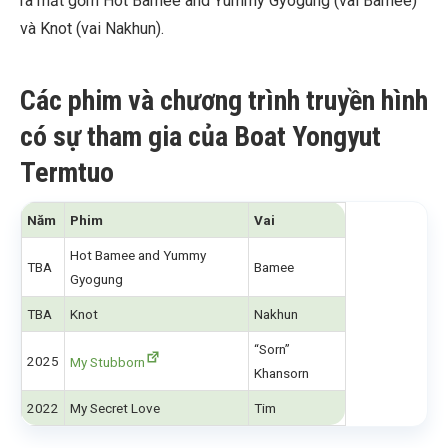
ra mắt gồm Hot Bamee and Yummy Gyogung (vai Bamee)
và Knot (vai Nakhun).
Các phim và chương trình truyền hình
có sự tham gia của Boat Yongyut
Termtuo
Năm
Phim
Vai
Hot Bamee and Yummy
TBA
Bamee
Gyogung
TBA
Knot
Nakhun
“Sorn”
2025
My Stubborn
Khansorn
2022
My Secret Love
Tim