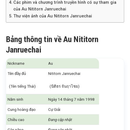
Các phim và chương trình truyền hình có sự tham gia
của Au Nititorn Janruechai
Thư viện ảnh của Au Nititorn Janruechai
Bảng thông tin về Au Nititorn
Janruechai
Nickname
Au
Tên đầy đủ
Nititorn Janruechai
(Tên tiếng Thái)
(นิติธร จันฤาไชย)
Năm sinh
Ngày 14 tháng 7 năm 1998
Cung hoàng đạo
Cự Giải
Chiều cao
Đang cập nhật
Cân nặng
Đang cập nhật