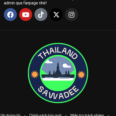
admin qua fanpage nhé!
Về chúng tôi
Chính sách bảo mật
Miễn trừ trách nhiệm