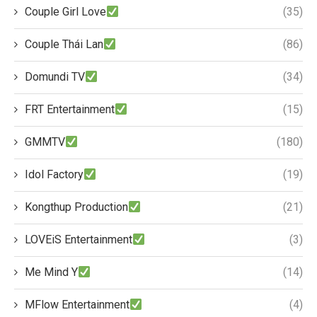
Couple Girl Love
(35)
Couple Thái Lan
(86)
Domundi TV
(34)
FRT Entertainment
(15)
GMMTV
(180)
Idol Factory
(19)
Kongthup Production
(21)
LOVEiS Entertainment
(3)
Me Mind Y
(14)
MFlow Entertainment
(4)