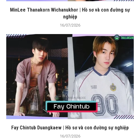
MinLee Thanakorn Wichanukhor | Hồ sơ và con đường sự
nghiệp
16/07/2026
Fay Chintub Duangkaew | Hồ sơ và con đường sự nghiệp
16/07/2026