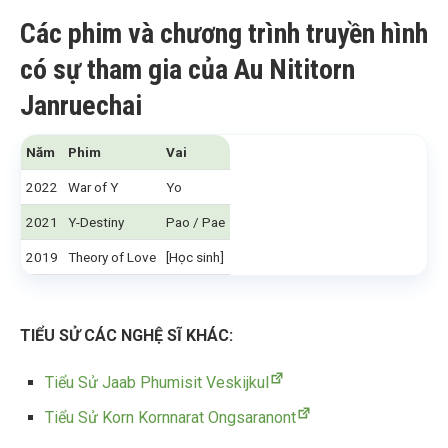
Các phim và chương trình truyền hình
có sự tham gia của Au Nititorn
Janruechai
Năm
Phim
Vai
2022
War of Y
Yo
2021
Y-Destiny
Pao / Pae
2019
Theory of Love
[Học sinh]
TIỂU SỬ CÁC NGHỆ SĨ KHÁC:
Tiểu Sử Jaab Phumisit Veskijkul
Tiểu Sử Korn Kornnarat Ongsaranont